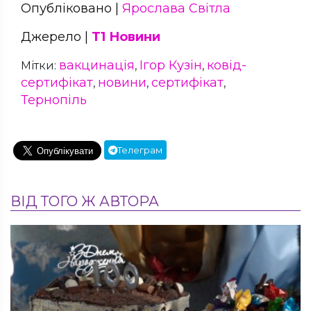
Опубліковано |
Ярослава Світла
Джерело |
Т1 Новини
вакцинація
Ігор Кузін
ковід-
Мітки:
,
,
сертифікат
новини
сертифікат
,
,
,
Тернопіль
Телеграм
ВІД ТОГО Ж АВТОРА