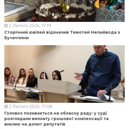
2 Лютого 2024, 17:19
Сторічний ювілей відзначив Тимотей Непийвода з
Бучаччини
2 Лютого 2024, 17:08
Головко позивається на обласну раду: у суді
розглядали виплату грошової компенсації та
виклик на допит депутатів