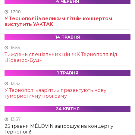
4 ЧЕРВНЯ
17:10
У Тернополі із великим літнім концертом
виступить YAKTAK
14 ТРАВНЯ
15:56
Тиждень спеціальних цін ЖК Тернополя від
«Креатор-Буд»
1 ТРАВНЯ
13:32
У Тернополі «вар’яти» презентують нову
гумористичну програму
24 КВІТНЯ
13:37
25 травня MÉLOVIN запрошує на концерт у
Тернополі!