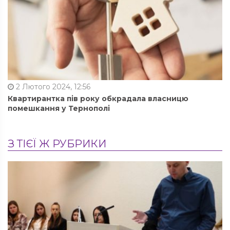
2 Лютого 2024, 12:56
Квартирантка пів року обкрадала власницю
помешкання у Тернополі
З ТІЄЇ Ж РУБРИКИ