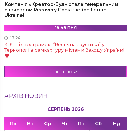
Компанія «Креатор-Буд» стала генеральним
спонсором Recovery Construction Forum
Ukraine!
18 КВІТНЯ
17:24
KRUТ із програмою “Весняна акустика” у
Тернополі в рамках туру містами Заходу України!
БІЛЬШЕ НОВИН
АРХІВ НОВИН
СЕРПЕНЬ 2026
Пн
Вт
Ср
Чт
Пт
Сб
Нд