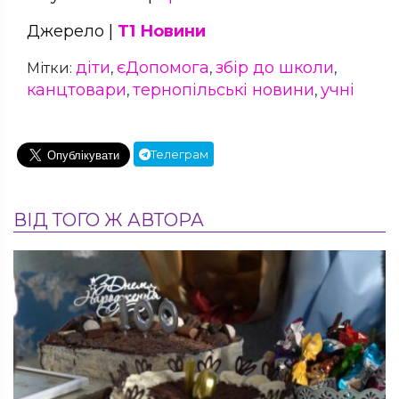
Джерело |
Т1 Новини
діти
єДопомога
збір до школи
Мітки:
,
,
,
канцтовари
тернопільські новини
учні
,
,
Телеграм
ВІД ТОГО Ж АВТОРА