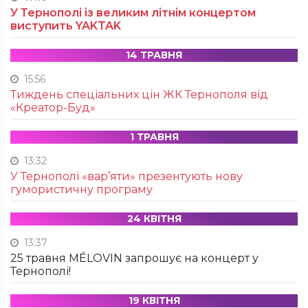
У Тернополі із великим літнім концертом
виступить YAKTAK
14 ТРАВНЯ
15:56
Тиждень спеціальних цін ЖК Тернополя від
«Креатор-Буд»
1 ТРАВНЯ
13:32
У Тернополі «вар’яти» презентують нову
гумористичну програму
24 КВІТНЯ
13:37
25 травня MÉLOVIN запрошує на концерт у
Тернополі!
19 КВІТНЯ