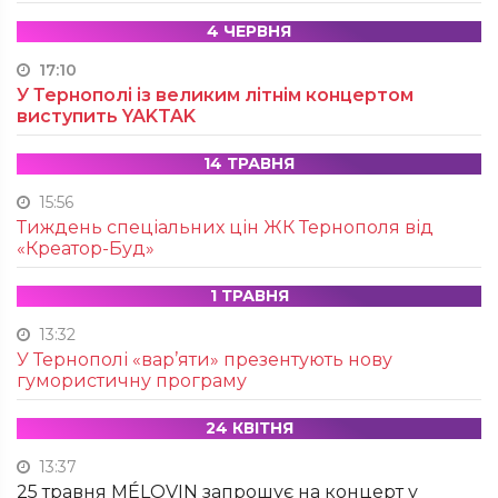
4 ЧЕРВНЯ
17:10
У Тернополі із великим літнім концертом
виступить YAKTAK
14 ТРАВНЯ
15:56
Тиждень спеціальних цін ЖК Тернополя від
«Креатор-Буд»
1 ТРАВНЯ
13:32
У Тернополі «вар’яти» презентують нову
гумористичну програму
24 КВІТНЯ
13:37
25 травня MÉLOVIN запрошує на концерт у