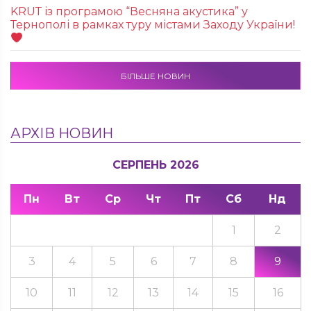
KRUТ із програмою “Весняна акустика” у
Тернополі в рамках туру містами Заходу України!
БІЛЬШЕ НОВИН
АРХІВ НОВИН
СЕРПЕНЬ 2026
Пн
Вт
Ср
Чт
Пт
Сб
Нд
1
2
3
4
5
6
7
8
9
10
11
12
13
14
15
16