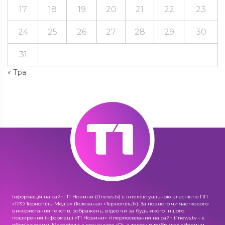
17
18
19
20
21
22
23
24
25
26
27
28
29
30
31
« Тра
Інформація на сайті Т1 Новини (t1news.tv) є інтелектуальною власністю ПП
«ТРО Тернопіль-Медіа» (Телеканал «Тернопіль1»). За повного чи часткового
використання текстів, зображень, відео чи за будь-якого іншого
поширення інформації «Т1 Новини» гіперпосилання на сайт t1news.tv – є
обов'язковим. Матеріали з позначкою «R», а також в рубриках «Новини