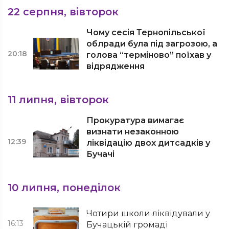
22 серпня, вівторок
Чому сесія Тернопільської
облради була під загрозою, а
20:18
голова “терміново” поїхав у
відрядження
11 липня, вівторок
Прокуратура вимагає
визнати незаконною
12:39
ліквідацію двох дитсадків у
Бучачі
10 липня, понеділок
Чотири школи ліквідували у
16:13
Бучацькій громаді