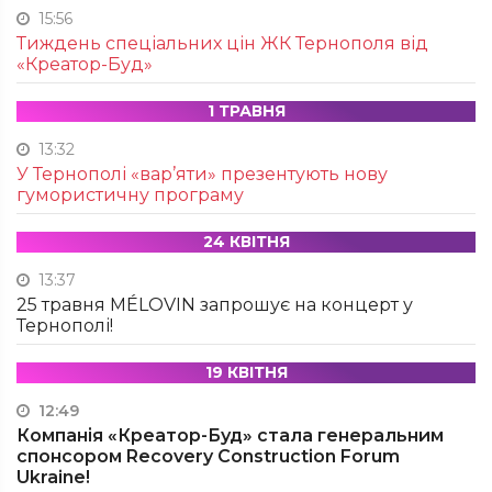
15:56
Тиждень спеціальних цін ЖК Тернополя від
«Креатор-Буд»
1 ТРАВНЯ
13:32
У Тернополі «вар’яти» презентують нову
гумористичну програму
24 КВІТНЯ
13:37
25 травня MÉLOVIN запрошує на концерт у
Тернополі!
19 КВІТНЯ
12:49
Компанія «Креатор-Буд» стала генеральним
спонсором Recovery Construction Forum
Ukraine!