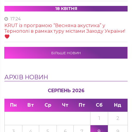
18 КВІТНЯ
17:24
KRUТ із програмою “Весняна акустика” у
Тернополі в рамках туру містами Заходу України!
БІЛЬШЕ НОВИН
АРХІВ НОВИН
СЕРПЕНЬ 2026
Пн
Вт
Ср
Чт
Пт
Сб
Нд
1
2
3
4
5
6
7
8
9