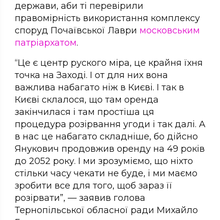
держави, аби ті перевірили
правомірність використання комплексу
споруд Почаївської Лаври
московським
патріархатом
.
“Це є центр руского міра, це крайня їхня
точка на Заході. І от для них вона
важлива набагато ніж в Києві. І так в
Києві склалося, що там оренда
закінчилася і там простіша ця
процедура розірвання угоди і так далі. А
в нас це набагато складніше, бо дійсно
Янукович продовжив оренду на 49 років
до 2052 року. І ми зрозуміємо, що ніхто
стільки часу чекати не буде, і ми маємо
зробити все для того, щоб зараз її
розірвати”, — заявив голова
Тернопільської обласної ради Михайло