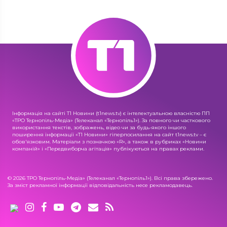
Інформація на сайті Т1 Новини (t1news.tv) є інтелектуальною власністю ПП
«ТРО Тернопіль-Медіа» (Телеканал «Тернопіль1»). За повного чи часткового
використання текстів, зображень, відео чи за будь-якого іншого
поширення інформації «Т1 Новини» гіперпосилання на сайт t1news.tv – є
обов'язковим. Матеріали з позначкою «R», а також в рубриках «Новини
компаній» і «Передвиборча агітація» публікуються на правах реклами.
© 2026 ТРО Тернопіль-Медіа» (Телеканал «Тернопіль1»). Всі права збережено.
За зміст рекламної інформації відповідальність несе рекламодавець.