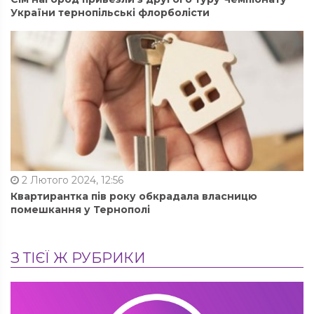
України тернопільські флорболісти
2 Лютого 2024, 12:56
Квартирантка пів року обкрадала власницю
помешкання у Тернополі
З ТІЄЇ Ж РУБРИКИ