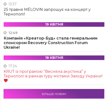
13:37
25 травня MÉLOVIN запрошує на концерт у
Тернополі!
19 КВІТНЯ
12:49
Компанія «Креатор-Буд» стала генеральним
спонсором Recovery Construction Forum
Ukraine!
18 КВІТНЯ
17:24
KRUТ із програмою “Весняна акустика” у
Тернополі в рамках туру містами Заходу України!
БІЛЬШЕ НОВИН