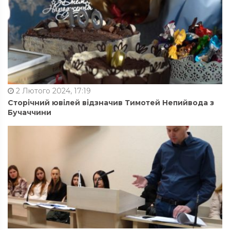
2 Лютого 2024, 17:19
Сторічний ювілей відзначив Тимотей Непийвода з
Бучаччини