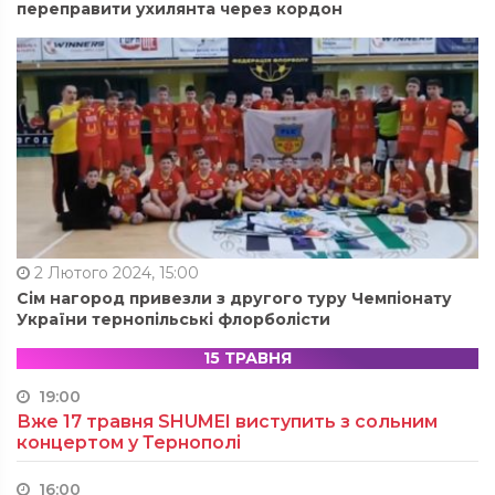
переправити ухилянта через кордон
2 Лютого 2024, 15:00
Сім нагород привезли з другого туру Чемпіонату
України тернопільські флорболісти
15 ТРАВНЯ
19:00
Вже 17 травня SHUMEI виступить з сольним
концертом у Тернополі
16:00