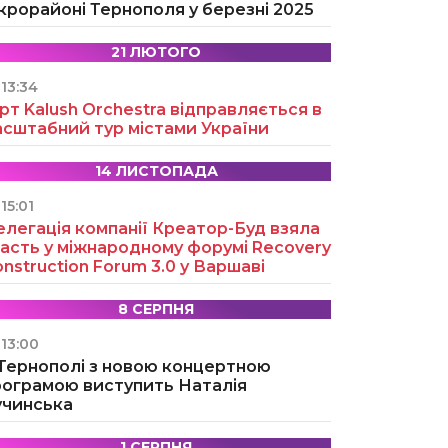
крорайоні Тернополя у березні 2025
21 ЛЮТОГО
13:34
рт Kalush Orchestra відправляється в
асштабний тур містами України
14 ЛИСТОПАДА
15:01
легація компанії Креатор-Буд взяла
асть у міжнародному форумі Recovery
nstruction Forum 3.0 у Варшаві
8 СЕРПНЯ
13:00
 Тернополі з новою концертною
рограмою виступить Наталія
учинська
1 СЕРПНЯ