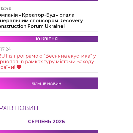
12:49
омпанія «Креатор-Буд» стала
енеральним спонсором Recovery
nstruction Forum Ukraine!
18 КВІТНЯ
17:24
UТ із програмою “Весняна акустика” у
рнополі в рамках туру містами Заходу
раїни!
БІЛЬШЕ НОВИН
РХІВ НОВИН
СЕРПЕНЬ 2026