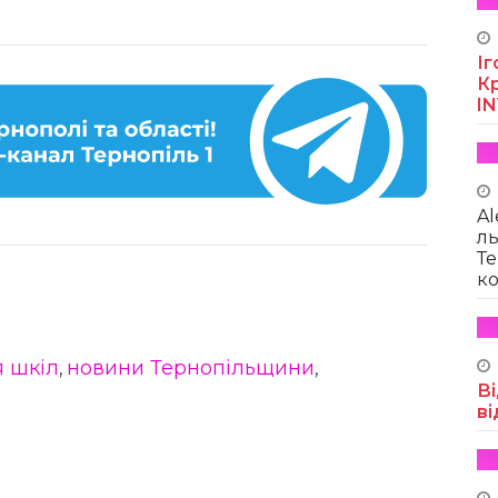
Іг
Кр
I
Al
ль
Те
ко
я шкіл
новини Тернопільщини
,
,
Ві
ві