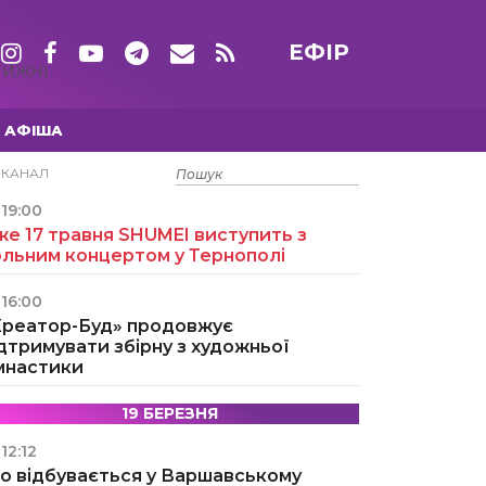
ЕФІР
ТИЖНІ
АФІША
15 ТРАВНЯ
ЕКАНАЛ
19:00
е 17 травня SHUMEI виступить з
ольним концертом у Тернополі
16:00
Креатор-Буд» продовжує
дтримувати збірну з художньої
імнастики
19 БЕРЕЗНЯ
12:12
о відбувається у Варшавському