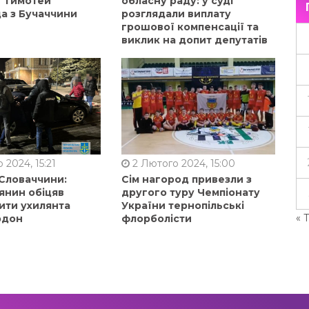
в Тимотей
обласну раду: у суді
а з Бучаччини
розглядали виплату
грошової компенсації та
виклик на допит депутатів
 2024, 15:21
2 Лютого 2024, 15:00
 Словаччини:
Сім нагород привезли з
янин обіцяв
другого туру Чемпіонату
ити ухилянта
України тернопільські
« 
рдон
флорболісти