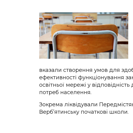
вказали створення умов для здобу
ефективності функціонування за
освітньої мережі у відповідність
потреб населення.
Зокрема ліквідували Передмістян
Верб’ятинську початкові школи.