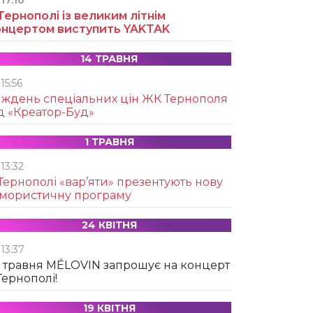
17:10
Тернополі із великим літнім
онцертом виступить YAKTAK
14 ТРАВНЯ
15:56
иждень спеціальних цін ЖК Тернополя
д «Креатор-Буд»
1 ТРАВНЯ
13:32
Тернополі «вар’яти» презентують нову
умористичну програму
24 КВІТНЯ
13:37
 травня MÉLOVIN запрошує на концерт
Тернополі!
19 КВІТНЯ