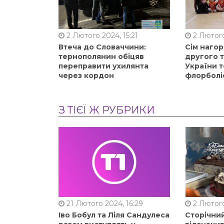
2 Лютого 2024, 15:21
2 Лютого
Втеча до Словаччини:
Сім нагор
тернополянин обіцяв
другого 
переправити ухилянта
України т
через кордон
флорболі
З ТІЄЇ Ж РУБРИКИ
21 Лютого 2024, 16:29
2 Лютого
Іво Бобул та Ліля Сандулеса
Сторічни