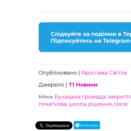
Опубліковано |
Ярослава Світла
Джерело |
Т1 Новини
Бучацька громада
закритт
Мітки:
,
початкова школа
рішення
сесія
,
,
Телеграм