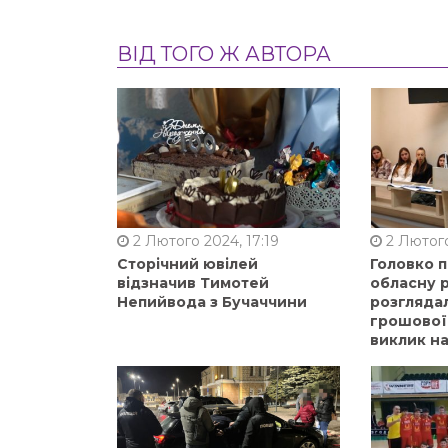
ВІД ТОГО Ж АВТОРА
2 Лютого 2024, 17:19
2 Лютого
Сторічний ювілей
Головко 
відзначив Тимотей
обласну р
Непийвода з Бучаччини
розгляда
грошової
виклик на