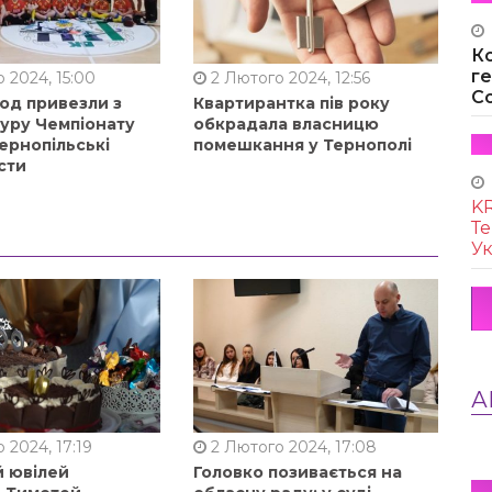
К
г
 2024, 15:00
2 Лютого 2024, 12:56
Co
од привезли з
Квартирантка пів року
туру Чемпіонату
обкрадала власницю
ернопільські
помешкання у Тернополі
сти
KR
Те
Ук
А
 2024, 17:19
2 Лютого 2024, 17:08
й ювілей
Головко позивається на