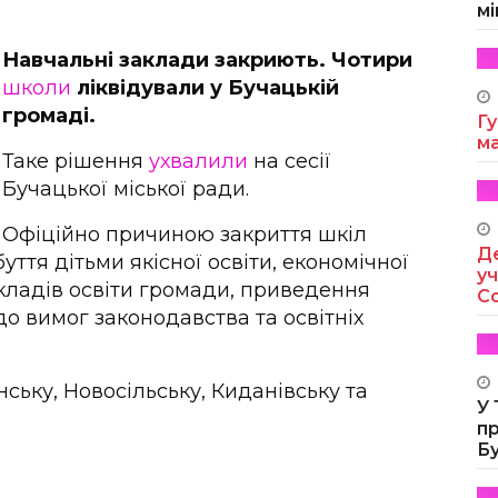
мі
Навчальні заклади закриють. Чотири
школи
ліквідували у Бучацькій
громаді.
Гу
м
Таке рішення
ухвалили
на сесії
Бучацької міської ради.
Офіційно причиною закриття шкіл
Де
ття дітьми якісної освіти, економічної
уч
кладів освіти громади, приведення
Co
 до вимог законодавства та освітніх
ську, Новосільську, Киданівську та
У
п
Б