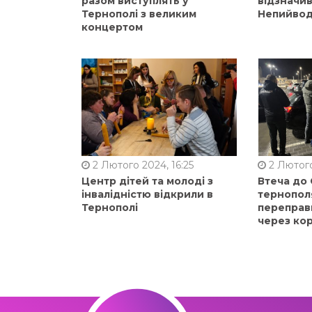
разом виступлять у
відзначи
Тернополі з великим
Непийвод
концертом
2 Лютого 2024, 16:25
2 Лютого
Центр дітей та молоді з
Втеча до
інвалідністю відкрили в
тернопол
Тернополі
переправ
через ко