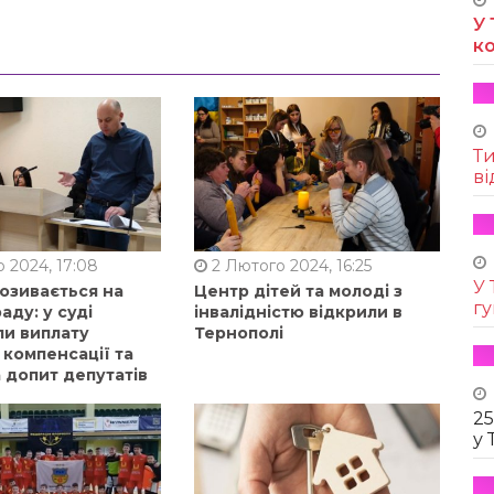
У 
к
Т
ві
 2024, 17:08
2 Лютого 2024, 16:25
У 
позивається на
Центр дітей та молоді з
г
аду: у суді
інвалідністю відкрили в
ли виплату
Тернополі
 компенсації та
 допит депутатів
25
у 