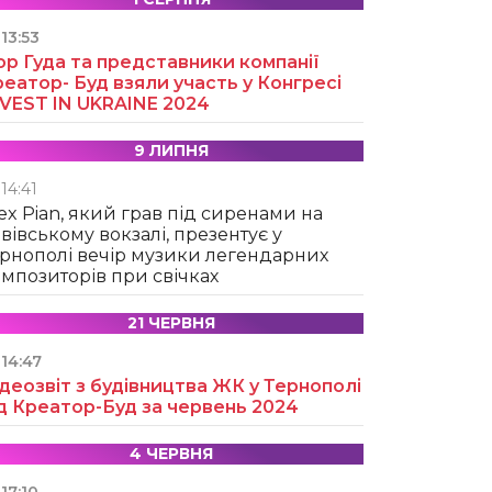
13:53
ор Гуда та представники компанії
еатор- Буд взяли участь у Конгресі
NVEST IN UKRAINE 2024
9 ЛИПНЯ
14:41
ex Pian, який грав під сиренами на
вівському вокзалі, презентує у
рнополі вечір музики легендарних
мпозиторів при свічках
21 ЧЕРВНЯ
14:47
деозвіт з будівництва ЖК у Тернополі
д Креатор-Буд за червень 2024
4 ЧЕРВНЯ