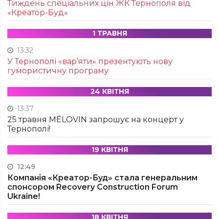
Тиждень спеціальних цін ЖК Тернополя від
«Креатор-Буд»
1 ТРАВНЯ
13:32
У Тернополі «вар’яти» презентують нову
гумористичну програму
24 КВІТНЯ
13:37
25 травня MÉLOVIN запрошує на концерт у
Тернополі!
19 КВІТНЯ
12:49
Компанія «Креатор-Буд» стала генеральним
спонсором Recovery Construction Forum
Ukraine!
18 КВІТНЯ