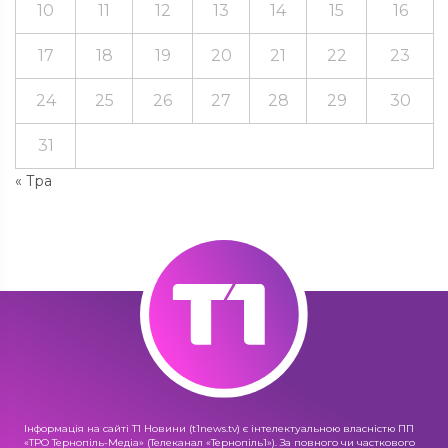
10
11
12
13
14
15
16
17
18
19
20
21
22
23
24
25
26
27
28
29
30
31
« Тра
Інформація на сайті Т1 Новини (t1news.tv) є інтелектуальною власністю ПП
«ТРО Тернопіль-Медіа» (Телеканал «Тернопіль1»). За повного чи часткового