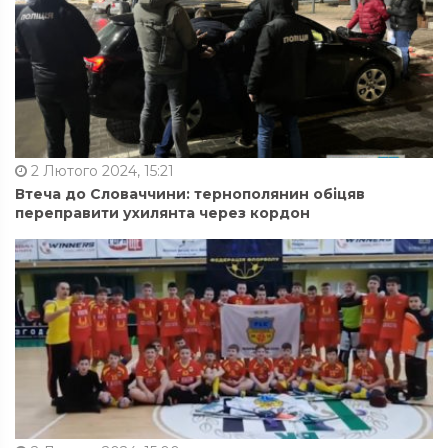
2 Лютого 2024, 15:21
Втеча до Словаччини: тернополянин обіцяв
переправити ухилянта через кордон