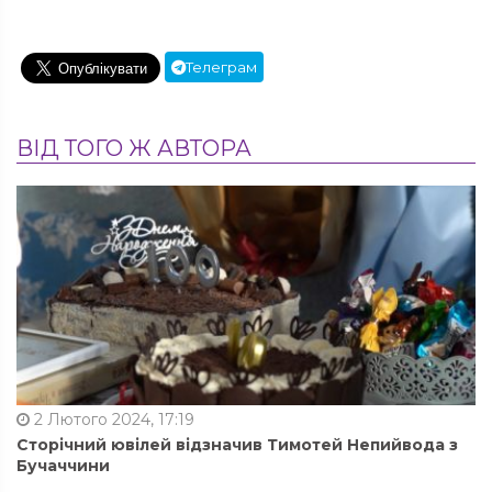
Телеграм
ВІД ТОГО Ж АВТОРА
2 Лютого 2024, 17:19
Сторічний ювілей відзначив Тимотей Непийвода з
Бучаччини