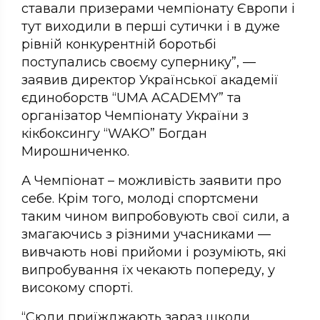
ставали призерами чемпіонату Європи і
тут виходили в перші сутички і в дуже
рівній конкурентній боротьбі
поступались своєму супернику”, —
заявив директор Української академії
єдиноборств “UMA ACADEMY” та
організатор Чемпіонату України з
кікбоксингу “WAKO” Богдан
Мирошниченко.
А Чемпіонат – можливість заявити про
себе. Крім того, молоді спортсмени
таким чином випробовують свої сили, а
змагаючись з різними учасниками —
вивчають нові прийоми і розуміють, які
випробування їх чекають попереду, у
високому спорті.
“Сюди приїжджають зараз школи