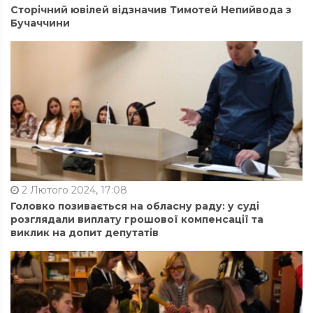
Сторічний ювілей відзначив Тимотей Непийвода з
Бучаччини
2 Лютого 2024, 17:08
Головко позивається на обласну раду: у суді
розглядали виплату грошової компенсації та
виклик на допит депутатів