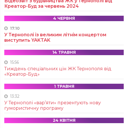
Відеозвіт з будівництва ЖК у Тернополі від
Креатор-Буд за червень 2024
4 ЧЕРВНЯ
17:10
У Тернополі із великим літнім концертом
виступить YAKTAK
14 ТРАВНЯ
15:56
Тиждень спеціальних цін ЖК Тернополя від
«Креатор-Буд»
1 ТРАВНЯ
13:32
У Тернополі «вар’яти» презентують нову
гумористичну програму
24 КВІТНЯ