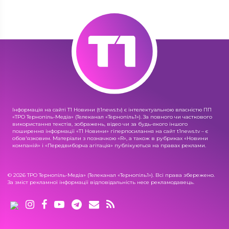
Інформація на сайті Т1 Новини (t1news.tv) є інтелектуальною власністю ПП
«ТРО Тернопіль-Медіа» (Телеканал «Тернопіль1»). За повного чи часткового
використання текстів, зображень, відео чи за будь-якого іншого
поширення інформації «Т1 Новини» гіперпосилання на сайт t1news.tv – є
обов'язковим. Матеріали з позначкою «R», а також в рубриках «Новини
компаній» і «Передвиборча агітація» публікуються на правах реклами.
© 2026 ТРО Тернопіль-Медіа» (Телеканал «Тернопіль1»). Всі права збережено.
За зміст рекламної інформації відповідальність несе рекламодавець.