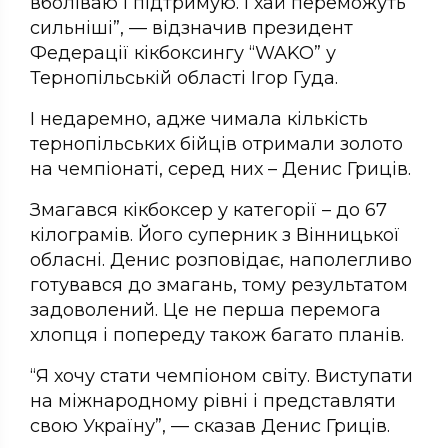
вболіваю і підтримую. І хай переможуть
сильніші”, — відзначив президент
Федерації кікбоксингу “WAKO” у
Тернопільській області Ігор Гуда.
І недаремно, адже чимала кількість
тернопільських бійців отримали золото
на чемпіонаті, серед них – Денис Гриців.
Змагався кікбоксер у категорії – до 67
кілограмів. Його суперник з Вінницької
обласні. Денис розповідає, наполегливо
готувався до змагань, тому результатом
задоволений. Це не перша перемога
хлопця і попереду також багато планів.
“Я хочу стати чемпіоном світу. Виступати
на міжнародному рівні і представляти
свою Україну”, — сказав Денис Гриців.