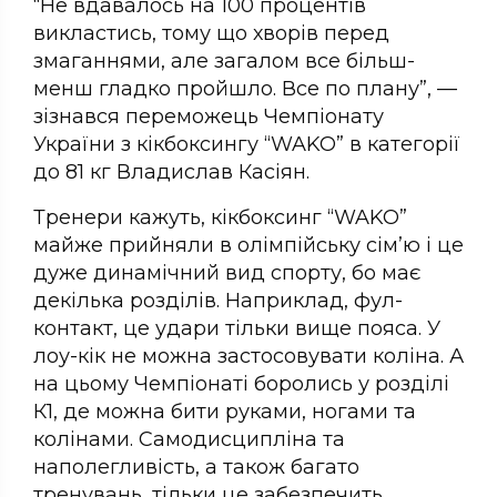
“Не вдавалось на 100 процентів
викластись, тому що хворів перед
змаганнями, але загалом все більш-
менш гладко пройшло. Все по плану”, —
зізнався переможець Чемпіонату
України з кікбоксингу “WAKO” в категорії
до 81 кг Владислав Касіян.
Тренери кажуть, кікбоксинг “WAKO”
майже прийняли в олімпійську сім’ю і це
дуже динамічний вид спорту, бо має
декілька розділів. Наприклад, фул-
контакт, це удари тільки вище пояса. У
лоу-кік не можна застосовувати коліна. А
на цьому Чемпіонаті боролись у розділі
К1, де можна бити руками, ногами та
колінами. Самодисципліна та
наполегливість, а також багато
тренувань, тільки це забезпечить