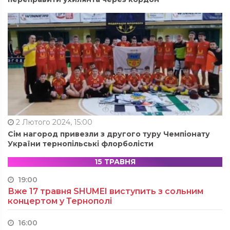
2 Лютого 2024, 15:00
Сім нагород привезли з другого туру Чемпіонату
України тернопільські флорболісти
15 ТРАВНЯ
19:00
Вже 17 травня SHUMEI виступить з сольним
концертом у Тернополі
16:00