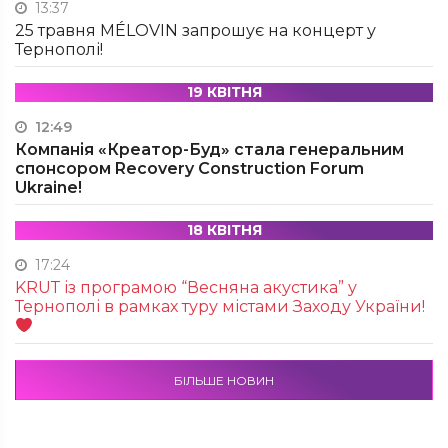
13:37
25 травня MÉLOVIN запрошує на концерт у
Тернополі!
19 КВІТНЯ
12:49
Компанія «Креатор-Буд» стала генеральним
спонсором Recovery Construction Forum
Ukraine!
18 КВІТНЯ
17:24
KRUТ із програмою “Весняна акустика” у
Тернополі в рамках туру містами Заходу України!
БІЛЬШЕ НОВИН