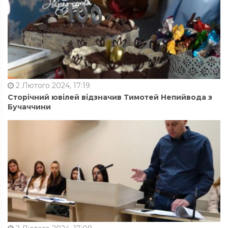
2 Лютого 2024, 17:19
Сторічний ювілей відзначив Тимотей Непийвода з
Бучаччини