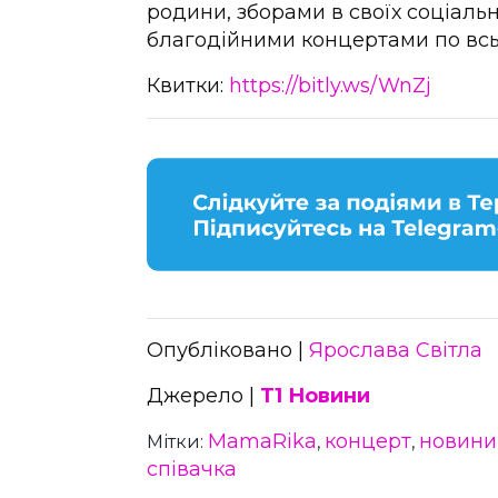
родини, зборами в своїх соціаль
благодійними концертами по всьо
Квитки:
https://bitly.ws/WnZj
Опубліковано |
Ярослава Світла
Джерело |
Т1 Новини
MamaRika
концерт
новини
Мітки:
,
,
співачка