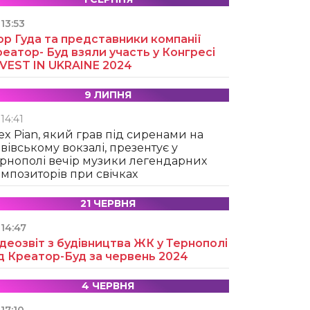
13:53
ор Гуда та представники компанії
еатор- Буд взяли участь у Конгресі
NVEST IN UKRAINE 2024
9 ЛИПНЯ
14:41
ex Pian, який грав під сиренами на
вівському вокзалі, презентує у
рнополі вечір музики легендарних
мпозиторів при свічках
21 ЧЕРВНЯ
14:47
деозвіт з будівництва ЖК у Тернополі
д Креатор-Буд за червень 2024
4 ЧЕРВНЯ