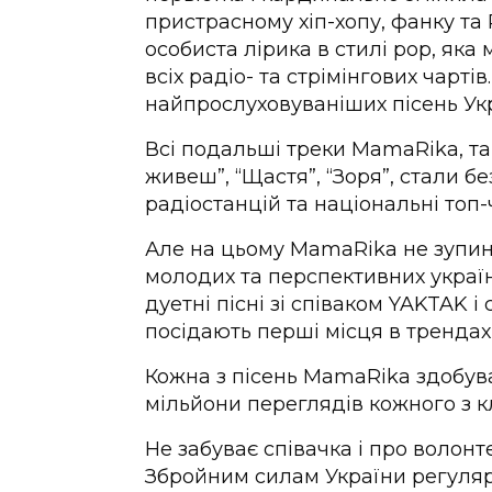
пристрасному хіп-хопу, фанку та
особиста лірика в стилі рор, яка
всіх радіо- та стрімінгових чартів
найпрослуховуваніших пісень Укра
Всі подальші треки MamaRika, такі
живеш”, “Щастя”, “Зоря”, стали б
радіостанцій та національні топ-ч
Але на цьому MamaRika не зупин
молодих та перспективних україн
дуетні пісні зі співаком YAKTAK і
посідають перші місця в трендах
Кожна з пісень MamaRika здобув
мільйони переглядів кожного з кл
Не забуває співачка і про волон
Збройним силам України регуляр