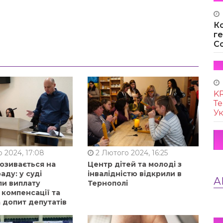
К
г
Co
KR
Те
Ук
 2024, 17:08
2 Лютого 2024, 16:25
позивається на
Центр дітей та молоді з
аду: у суді
інвалідністю відкрили в
А
ли виплату
Тернополі
 компенсації та
 допит депутатів