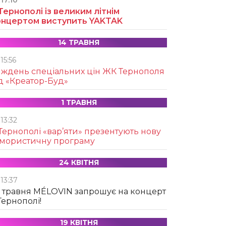
17:10
Тернополі із великим літнім
онцертом виступить YAKTAK
14 ТРАВНЯ
15:56
иждень спеціальних цін ЖК Тернополя
д «Креатор-Буд»
1 ТРАВНЯ
13:32
Тернополі «вар’яти» презентують нову
умористичну програму
24 КВІТНЯ
13:37
 травня MÉLOVIN запрошує на концерт
Тернополі!
19 КВІТНЯ