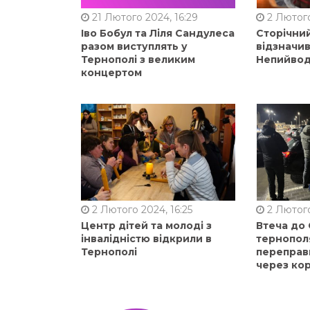
21 Лютого 2024, 16:29
2 Лютого
Іво Бобул та Ліля Сандулеса
Сторічни
разом виступлять у
відзначи
Тернополі з великим
Непийвод
концертом
2 Лютого 2024, 16:25
2 Лютого
Центр дітей та молоді з
Втеча до
інвалідністю відкрили в
тернопол
Тернополі
переправ
через ко