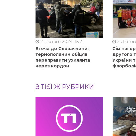
2 Лютого 2024, 15:21
2 Лютого
Втеча до Словаччини:
Сім нагор
тернополянин обіцяв
другого 
переправити ухилянта
України т
через кордон
флорболі
З ТІЄЇ Ж РУБРИКИ