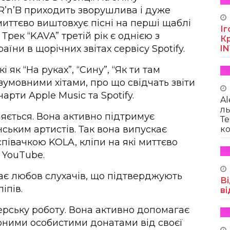
 R’n’B приходить зворушлива і дуже
 миттєво виштовхує пісні на перші щаблі
Іг
. Трек “KAVA” третій рік є однією з
Кр
їни в щорічних звітах сервісу Spotify.
I
 як “На руках”, “Сину”, “Як ти там
езумовними хітами, про що свідчать звіти
арти Apple Music та Spotify.
Al
ль
яється. Вона активно підтримує
Те
ським артистів. Так вона випускає
ко
 співачкою KOLA, кліпи на які миттєво
 YouTube.
ає любов слухачів, що підтверджують
Ві
іпів.
ві
терську роботу. Вона активно допомагає
ними особистими донатами від своєї