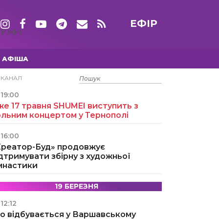
ЕФІР
ТИЖНІ
АФІША
15 ТРАВНЯ
ЕКАНАЛ
19:00
е 17 травня SHUMEI виступить з
ольним концертом у Тернополі
16:00
Креатор-Буд» продовжує
дтримувати збірну з художньої
імнастики
19 БЕРЕЗНЯ
12:12
о відбувається у Варшавському