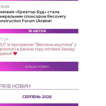
12:49
омпанія «Креатор-Буд» стала
енеральним спонсором Recovery
nstruction Forum Ukraine!
18 КВІТНЯ
17:24
UТ із програмою “Весняна акустика” у
рнополі в рамках туру містами Заходу
раїни!
БІЛЬШЕ НОВИН
РХІВ НОВИН
СЕРПЕНЬ 2026