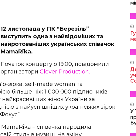
мі
12 листопада у ПК “Березіль”
Гу
виступить одна з найвідоміших та
м
найротованіших українських співачок
MamaRika.
Початок концерту о 19:00, повідомили
Де
організатори
Clever Production.
уч
Co
n’b-зірка, self-made woman та
єю більше ніж 1 000 000 підписників.
у найкрасивіших жінок України за
однією з найуспішніших українських зірок
У
Фокус”.
п
Б
і MamaRika – співачка народила
свій стиль в музиці. На зміну