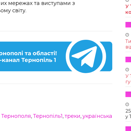
них мережах та виступами з
У 
му світу.
к
Т
ві
У 
г
25
 Тернополя
Тернопіль1
треки
українська
,
,
,
у 