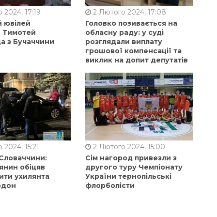
 2024, 17:19
2 Лютого 2024, 17:08
й ювілей
Головко позивається на
в Тимотей
обласну раду: у суді
а з Бучаччини
розглядали виплату
грошової компенсації та
виклик на допит депутатів
 2024, 15:21
2 Лютого 2024, 15:00
 Словаччини:
Сім нагород привезли з
янин обіцяв
другого туру Чемпіонату
ити ухилянта
України тернопільські
рдон
флорболісти