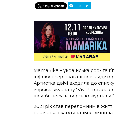
Телеграм
MamaRika – українська pop- та r’
інфлюенсер з загальною аудиторі
Артистка двічі входила до списк
версією журналу “Viva!” і стала 
шоу-бізнесу за версією журналу “
2021 рік став переломним в житт
первістка і кардинально змінила 