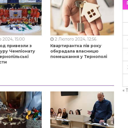
 2024, 15:00
2 Лютого 2024, 12:56
од привезли з
Квартирантка пів року
туру Чемпіонату
обкрадала власницю
ернопільські
помешкання у Тернополі
сти
« 