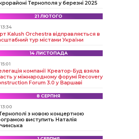
крорайоні Тернополя у березні 2025
21 ЛЮТОГО
13:34
рт Kalush Orchestra відправляється в
асштабний тур містами України
14 ЛИСТОПАДА
15:01
легація компанії Креатор-Буд взяла
асть у міжнародному форумі Recovery
nstruction Forum 3.0 у Варшаві
8 СЕРПНЯ
13:00
 Тернополі з новою концертною
рограмою виступить Наталія
учинська
1 СЕРПНЯ