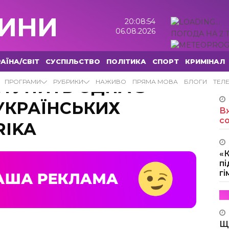
ИНИ
20:08:55
06.08.2026
ПОГОДА НА 2 
АЇНА/СВІТ
СУСПІЛЬСТВО
ПОЛІТИКА
СПОРТ
КРИМІНАЛ
СТУПИТЬ ОДНА З
ПРОГРАМИ
РУБРИКИ
НАЖИВО
ПРЯМА МОВА
БЛОГИ
ТЕЛ
УКРАЇНСЬКИХ
Вж
с
RIKA
«
пі
г
Щ