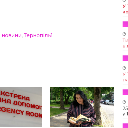
У 
к
1 новини
Тернопіль1
,
Т
ві
У 
г
25
у 