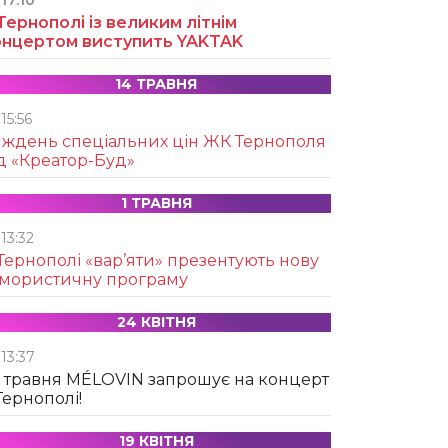
17:10
Тернополі із великим літнім
онцертом виступить YAKTAK
14 ТРАВНЯ
15:56
иждень спеціальних цін ЖК Тернополя
д «Креатор-Буд»
1 ТРАВНЯ
13:32
Тернополі «вар’яти» презентують нову
умористичну програму
24 КВІТНЯ
13:37
 травня MÉLOVIN запрошує на концерт
Тернополі!
19 КВІТНЯ