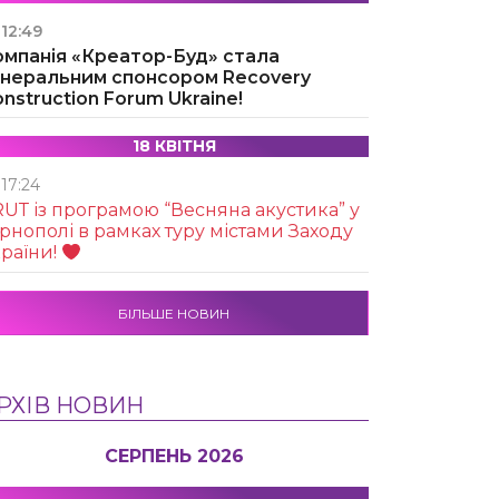
12:49
омпанія «Креатор-Буд» стала
енеральним спонсором Recovery
nstruction Forum Ukraine!
18 КВІТНЯ
17:24
UТ із програмою “Весняна акустика” у
рнополі в рамках туру містами Заходу
раїни!
БІЛЬШЕ НОВИН
РХІВ НОВИН
СЕРПЕНЬ 2026