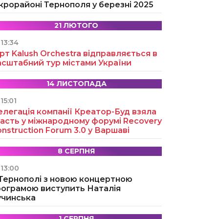
крорайоні Тернополя у березні 2025
21 ЛЮТОГО
13:34
рт Kalush Orchestra відправляється в
асштабний тур містами України
14 ЛИСТОПАДА
15:01
легація компанії Креатор-Буд взяла
асть у міжнародному форумі Recovery
nstruction Forum 3.0 у Варшаві
8 СЕРПНЯ
13:00
 Тернополі з новою концертною
рограмою виступить Наталія
учинська
1 СЕРПНЯ