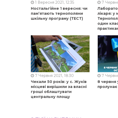
1 Вересня 2021, 12:35
7 Червня
Ностальгійне 1 вересня: чи
Лаборато
пам’ятають тернополяни
лікаря: у
шкільну програму (ТЕСТ)
Тернопол
один клас
практика
7 Червня 2021, 18:30
7 Червня
Чекали 50 років: у с. Жуків
8 червня 
місцеві вирішили за власні
пролунає
гроші облаштувати
центральну площу