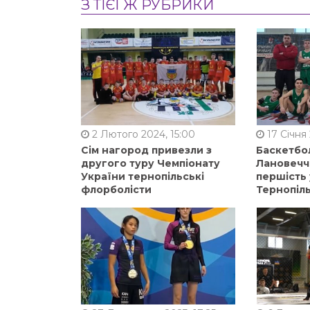
З ТІЄЇ Ж РУБРИКИ
2 Лютого 2024, 15:00
17 Січня 
Сім нагород привезли з
Баскетбол
другого туру Чемпіонату
Лановечч
України тернопільські
першість 
флорболісти
Тернопіл