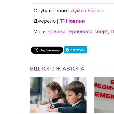
Опубліковано |
Думич Каріна
Джерело |
Т1 Новини
новини Тернополя
спорт
Т
Мітки:
,
,
Телеграм
ВІД ТОГО Ж АВТОРА