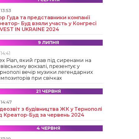
13:53
ор Гуда та представники компанії
еатор- Буд взяли участь у Конгресі
NVEST IN UKRAINE 2024
9 ЛИПНЯ
14:41
ex Pian, який грав під сиренами на
вівському вокзалі, презентує у
рнополі вечір музики легендарних
мпозиторів при свічках
21 ЧЕРВНЯ
14:47
деозвіт з будівництва ЖК у Тернополі
д Креатор-Буд за червень 2024
4 ЧЕРВНЯ