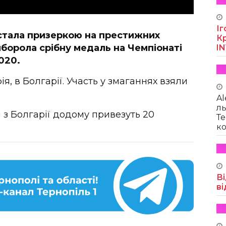
Іг
стала призеркою на престижних
Кр
иборола срібну медаль на Чемпіонаті
I
020.
я, в Болгарії. Участь у змаганнях взяли
Al
ль
 з Болгарії додому привезуть 20
Те
ко
Ві
ві