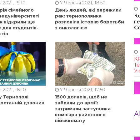
 2021, 19:10
7 Червня 2021, 18:50
рія сімейного
День людей, які пережили
К
 медуніверситеті
рак: тернополянка
г
я відкрили ще
розповіла історію боротьби
Co
 для студентів-
з онкологією
нтів
KR
Те
Ук
 2021, 18:10
7 Червня 2021, 17:50
у Тернополі
1500 доларів, щоб не
 останній дзвоник
забрали до армії:
затримали заступника
А
комісара районного
військомату