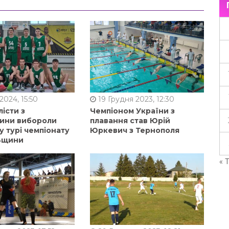
2024, 15:50
19 Грудня 2023, 12:30
істи з
Чемпіоном України з
ини вибороли
плавання став Юрій
у турі чемпіонату
Юркевич з Тернополя
ьщини
« 