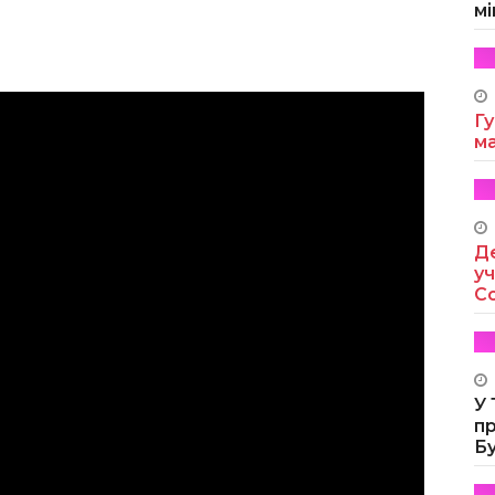
мі
Гу
м
Де
уч
Co
У
п
Б