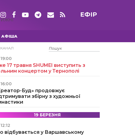
ЕФІР
ТИЖНІ
АФІША
15 ТРАВНЯ
ЕКАНАЛ
19:00
е 17 травня SHUMEI виступить з
ольним концертом у Тернополі
16:00
Креатор-Буд» продовжує
дтримувати збірну з художньої
імнастики
19 БЕРЕЗНЯ
12:12
о відбувається у Варшавському