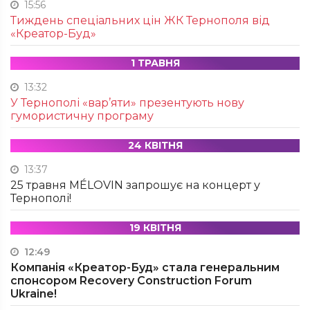
15:56
Тиждень спеціальних цін ЖК Тернополя від
«Креатор-Буд»
1 ТРАВНЯ
13:32
У Тернополі «вар’яти» презентують нову
гумористичну програму
24 КВІТНЯ
13:37
25 травня MÉLOVIN запрошує на концерт у
Тернополі!
19 КВІТНЯ
12:49
Компанія «Креатор-Буд» стала генеральним
спонсором Recovery Construction Forum
Ukraine!