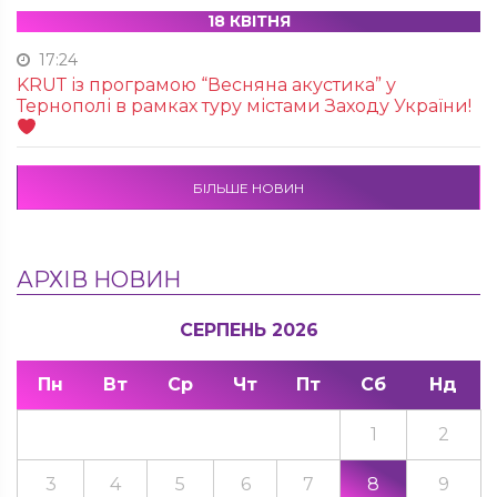
18 КВІТНЯ
17:24
KRUТ із програмою “Весняна акустика” у
Тернополі в рамках туру містами Заходу України!
БІЛЬШЕ НОВИН
АРХІВ НОВИН
СЕРПЕНЬ 2026
Пн
Вт
Ср
Чт
Пт
Сб
Нд
1
2
3
4
5
6
7
8
9