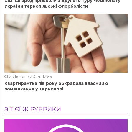
Сім нагород привезли з другого туру Чемпіонату
України тернопільські флорболісти
2 Лютого 2024, 12:56
Квартирантка пів року обкрадала власницю
помешкання у Тернополі
З ТІЄЇ Ж РУБРИКИ