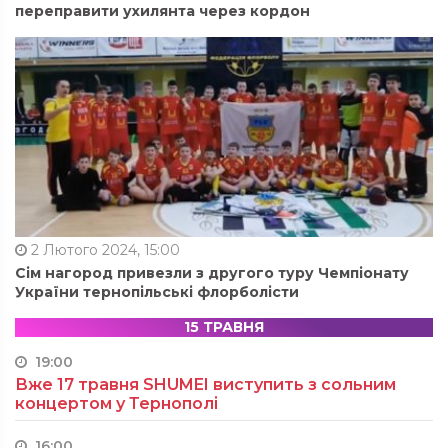
переправити ухилянта через кордон
2 Лютого 2024, 15:00
Сім нагород привезли з другого туру Чемпіонату
України тернопільські флорболісти
15 ТРАВНЯ
19:00
Вже 17 травня SHUMEI виступить з сольним
концертом у Тернополі
16:00