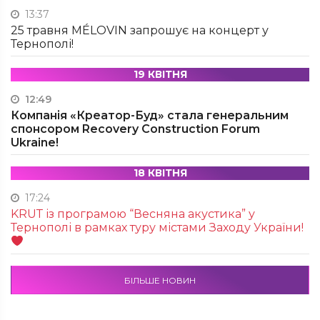
13:37
25 травня MÉLOVIN запрошує на концерт у
Тернополі!
19 КВІТНЯ
12:49
Компанія «Креатор-Буд» стала генеральним
спонсором Recovery Construction Forum
Ukraine!
18 КВІТНЯ
17:24
KRUТ із програмою “Весняна акустика” у
Тернополі в рамках туру містами Заходу України!
БІЛЬШЕ НОВИН