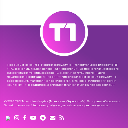
Інформація на сайті Т1 Новини (t1news.tv) є інтелектуальною власністю ПП
«ТРО Тернопіль-Медіа» (Телеканал «Тернопіль1»). За повного чи часткового
використання текстів, зображень, відео чи за будь-якого іншого
поширення інформації «Т1 Новини» гіперпосилання на сайт t1news.tv – є
обов'язковим. Матеріали з позначкою «R», а також в рубриках «Новини
компаній» і «Передвиборча агітація» публікуються на правах реклами.
© 2026 ТРО Тернопіль-Медіа» (Телеканал «Тернопіль1»). Всі права збережено.
За зміст рекламної інформації відповідальність несе рекламодавець.