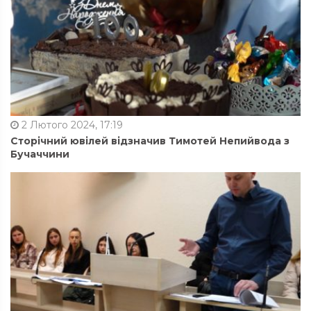
2 Лютого 2024, 17:19
Сторічний ювілей відзначив Тимотей Непийвода з
Бучаччини