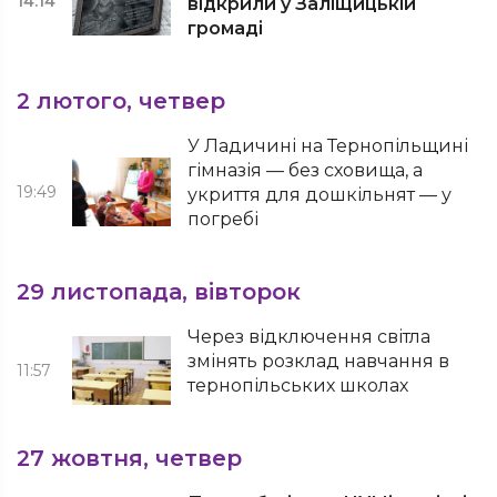
14:14
відкрили у Заліщицькій
громаді
2 лютого, четвер
У Ладичині на Тернопільщині
гімназія — без сховища, а
19:49
укриття для дошкільнят — у
погребі
29 листопада, вівторок
Через відключення світла
змінять розклад навчання в
11:57
тернопільських школах
27 жовтня, четвер