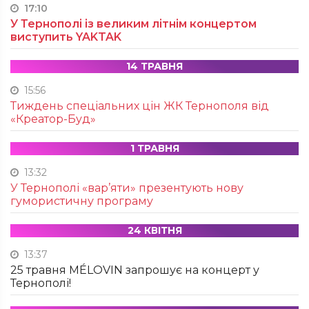
17:10
У Тернополі із великим літнім концертом
виступить YAKTAK
14 ТРАВНЯ
15:56
Тиждень спеціальних цін ЖК Тернополя від
«Креатор-Буд»
1 ТРАВНЯ
13:32
У Тернополі «вар’яти» презентують нову
гумористичну програму
24 КВІТНЯ
13:37
25 травня MÉLOVIN запрошує на концерт у
Тернополі!