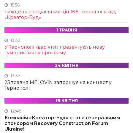
15:56
Тиждень спеціальних цін ЖК Тернополя від
«Креатор-Буд»
1 ТРАВНЯ
13:32
У Тернополі «вар’яти» презентують нову
гумористичну програму
24 КВІТНЯ
13:37
25 травня MÉLOVIN запрошує на концерт у
Тернополі!
19 КВІТНЯ
12:49
Компанія «Креатор-Буд» стала генеральним
спонсором Recovery Construction Forum
Ukraine!