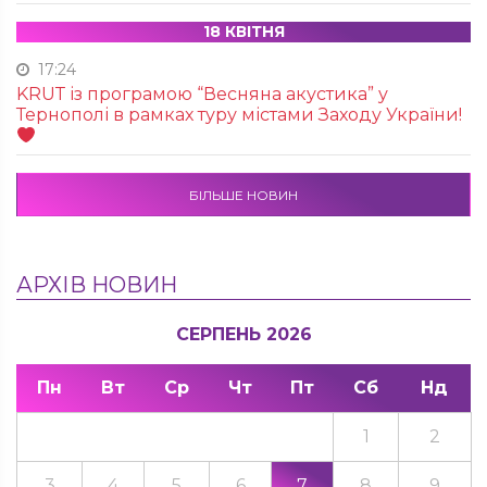
18 КВІТНЯ
17:24
KRUТ із програмою “Весняна акустика” у
Тернополі в рамках туру містами Заходу України!
БІЛЬШЕ НОВИН
АРХІВ НОВИН
СЕРПЕНЬ 2026
Пн
Вт
Ср
Чт
Пт
Сб
Нд
1
2
3
4
5
6
7
8
9