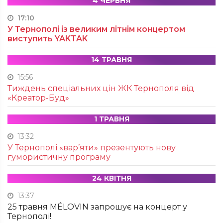
4 ЧЕРВНЯ
17:10
У Тернополі із великим літнім концертом
виступить YAKTAK
14 ТРАВНЯ
15:56
Тиждень спеціальних цін ЖК Тернополя від
«Креатор-Буд»
1 ТРАВНЯ
13:32
У Тернополі «вар’яти» презентують нову
гумористичну програму
24 КВІТНЯ
13:37
25 травня MÉLOVIN запрошує на концерт у
Тернополі!