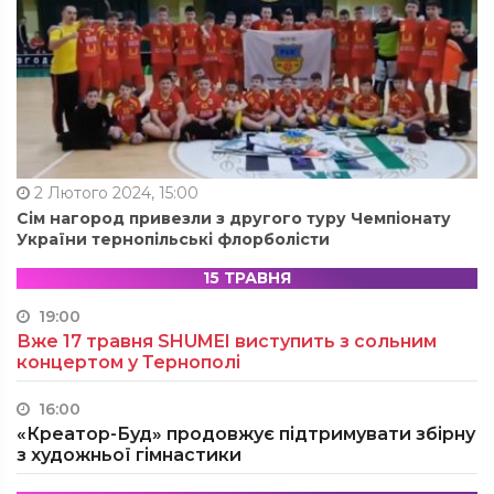
2 Лютого 2024, 15:00
Сім нагород привезли з другого туру Чемпіонату
України тернопільські флорболісти
15 ТРАВНЯ
19:00
Вже 17 травня SHUMEI виступить з сольним
концертом у Тернополі
16:00
«Креатор-Буд» продовжує підтримувати збірну
з художньої гімнастики