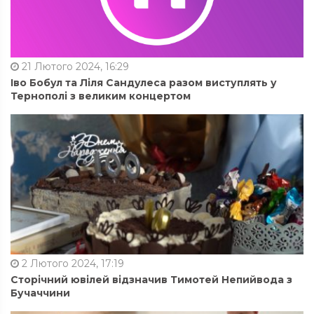
21 Лютого 2024, 16:29
Іво Бобул та Ліля Сандулеса разом виступлять у
Тернополі з великим концертом
2 Лютого 2024, 17:19
Сторічний ювілей відзначив Тимотей Непийвода з
Бучаччини