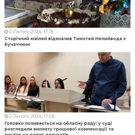
2 Лютого 2024, 17:19
Сторічний ювілей відзначив Тимотей Непийвода з
Бучаччини
2 Лютого 2024, 17:08
Головко позивається на обласну раду: у суді
розглядали виплату грошової компенсації та
виклик на допит депутатів