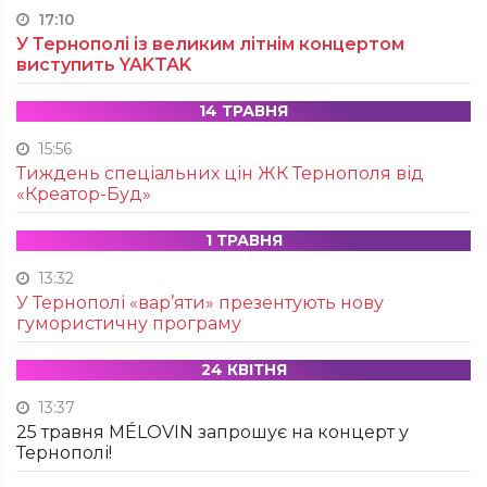
17:10
У Тернополі із великим літнім концертом
виступить YAKTAK
14 ТРАВНЯ
15:56
Тиждень спеціальних цін ЖК Тернополя від
«Креатор-Буд»
1 ТРАВНЯ
13:32
У Тернополі «вар’яти» презентують нову
гумористичну програму
24 КВІТНЯ
13:37
25 травня MÉLOVIN запрошує на концерт у
Тернополі!