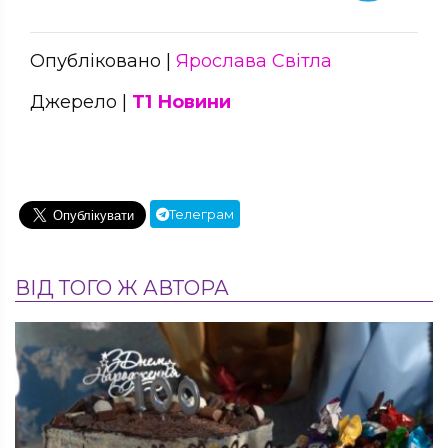
Опубліковано |
Ярослава Світла
Джерело |
Т1 Новини
Телеграм
ВІД ТОГО Ж АВТОРА