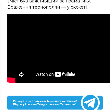
зміст був важливішим за граматику.
Враження тернополян — у сюжеті.