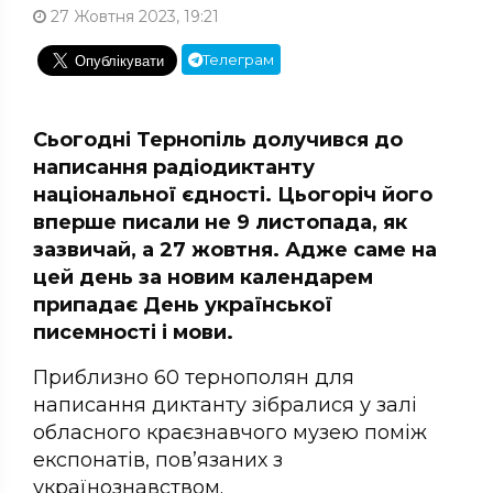
27 Жовтня 2023, 19:21
Телеграм
Сьогодні Тернопіль долучився до
написання радіодиктанту
національної єдності. Цьогоріч його
вперше писали не 9 листопада, як
зазвичай, а 27 жовтня. Адже саме на
цей день за новим календарем
припадає День української
писемності і мови.
Приблизно 60 тернополян для
написання диктанту зібралися у залі
обласного краєзнавчого музею поміж
експонатів, пов’язаних з
українознавством.