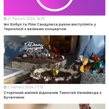
21 Лютого 2024, 16:29
Іво Бобул та Ліля Сандулеса разом виступлять у
Тернополі з великим концертом
2 Лютого 2024, 17:19
Сторічний ювілей відзначив Тимотей Непийвода з
Бучаччини