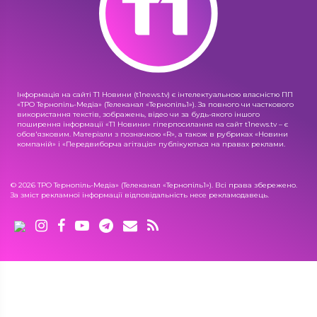
Інформація на сайті Т1 Новини (t1news.tv) є інтелектуальною власністю ПП
«ТРО Тернопіль-Медіа» (Телеканал «Тернопіль1»). За повного чи часткового
використання текстів, зображень, відео чи за будь-якого іншого
поширення інформації «Т1 Новини» гіперпосилання на сайт t1news.tv – є
обов'язковим. Матеріали з позначкою «R», а також в рубриках «Новини
компаній» і «Передвиборча агітація» публікуються на правах реклами.
© 2026 ТРО Тернопіль-Медіа» (Телеканал «Тернопіль1»). Всі права збережено.
За зміст рекламної інформації відповідальність несе рекламодавець.