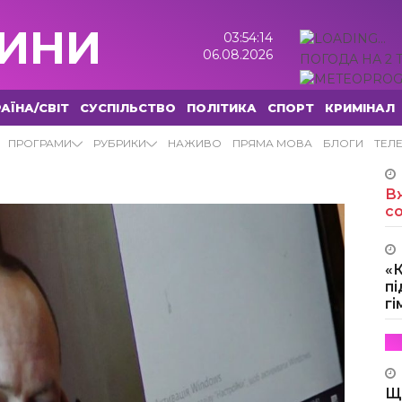
ИНИ
03:54:15
06.08.2026
ПОГОДА НА 2 
АЇНА/СВІТ
СУСПІЛЬСТВО
ПОЛІТИКА
СПОРТ
КРИМІНАЛ
ПРОГРАМИ
РУБРИКИ
НАЖИВО
ПРЯМА МОВА
БЛОГИ
ТЕЛ
Вж
с
«
пі
г
Щ