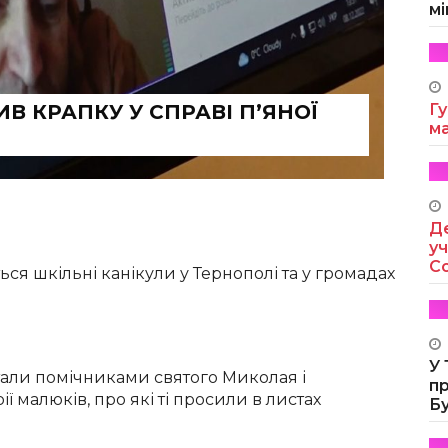
мі
В КРАПКУ У СПРАВІ П’ЯНОЇ
Гу
м
Де
уч
Co
ся шкільні канікули у Тернополі та у громадах
У
али помічниками святого Миколая і
п
ї малюків, про які ті просили в листах
Б