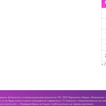
« 
овини (t1news.tv) є інтелектуальною власністю ПП «ТРО Тернопіль-Медіа» (Телеканал 
о чи за будь-якого іншого поширення інформації «Т1 Новини» гіперпосилання на сайт
и компаній» і «Передвиборча агітація» публікуються на правах реклами.