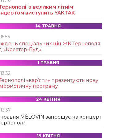
17:10
Тернополі із великим літнім
онцертом виступить YAKTAK
14 ТРАВНЯ
15:56
иждень спеціальних цін ЖК Тернополя
д «Креатор-Буд»
1 ТРАВНЯ
13:32
Тернополі «вар’яти» презентують нову
умористичну програму
24 КВІТНЯ
13:37
 травня MÉLOVIN запрошує на концерт
Тернополі!
19 КВІТНЯ