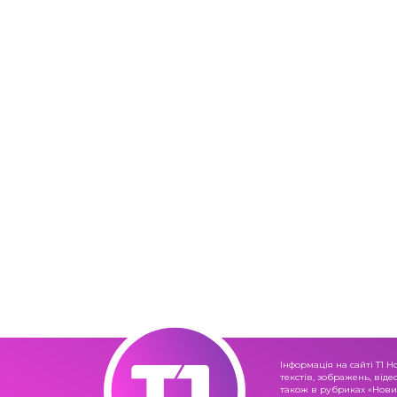
Інформація на сайті Т1 Н
текстів, зображень, віде
також в рубриках «Новин