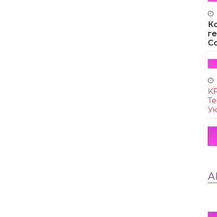
К
г
Co
KR
Те
Ук
А