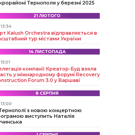
крорайоні Тернополя у березні 2025
21 ЛЮТОГО
13:34
рт Kalush Orchestra відправляється в
асштабний тур містами України
14 ЛИСТОПАДА
15:01
легація компанії Креатор-Буд взяла
асть у міжнародному форумі Recovery
nstruction Forum 3.0 у Варшаві
8 СЕРПНЯ
13:00
 Тернополі з новою концертною
рограмою виступить Наталія
учинська
1 СЕРПНЯ