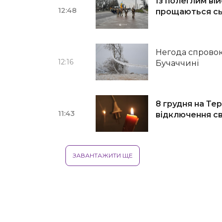
Із полеглим в
12:48
прощаються сь
Негода спровок
12:16
Бучаччині
8 грудня на Те
11:43
відключення св
ЗАВАНТАЖИТИ ЩЕ