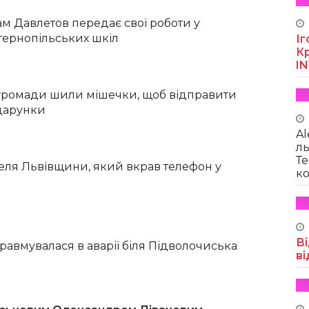
м Давлетов передає свої роботи у
тернопільських шкіл
Іг
Кр
I
 громади шили мішечки, щоб відправити
дарунки
Al
ль
Те
ля Львівщини, який вкрав телефон у
ко
Ві
травмувалася в аварії біля Підволочиська
ві