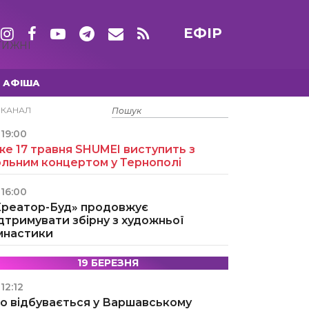
ЕФІР
ТИЖНІ
АФІША
15 ТРАВНЯ
ЕКАНАЛ
19:00
е 17 травня SHUMEI виступить з
ольним концертом у Тернополі
16:00
Креатор-Буд» продовжує
дтримувати збірну з художньої
імнастики
19 БЕРЕЗНЯ
12:12
о відбувається у Варшавському