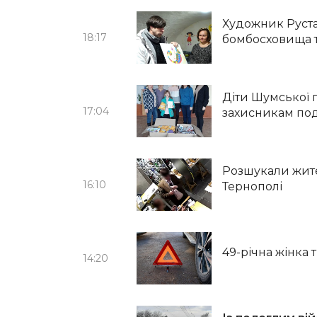
Художник Руста
18:17
бомбосховища 
Діти Шумської
17:04
захисникам по
Розшукали жите
16:10
Тернополі
49-річна жінка 
14:20