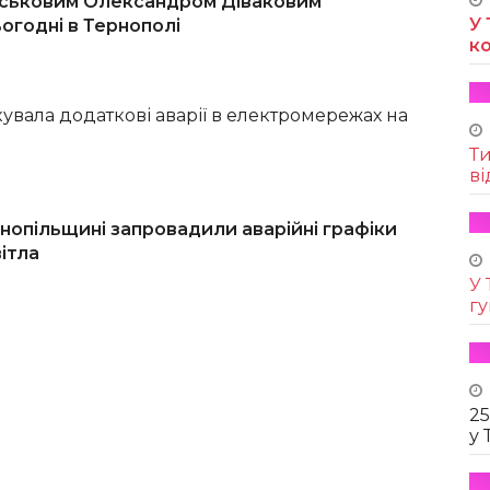
ійськовим Олександром Діваковим
У 
огодні в Тернополі
к
увала додаткові аварії в електромережах на
Т
ві
рнопільщині запровадили аварійні графіки
ітла
У 
г
25
у 