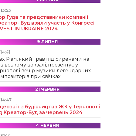
13:53
ор Гуда та представники компанії
еатор- Буд взяли участь у Конгресі
NVEST IN UKRAINE 2024
9 ЛИПНЯ
14:41
ex Pian, який грав під сиренами на
вівському вокзалі, презентує у
рнополі вечір музики легендарних
мпозиторів при свічках
21 ЧЕРВНЯ
14:47
деозвіт з будівництва ЖК у Тернополі
д Креатор-Буд за червень 2024
4 ЧЕРВНЯ