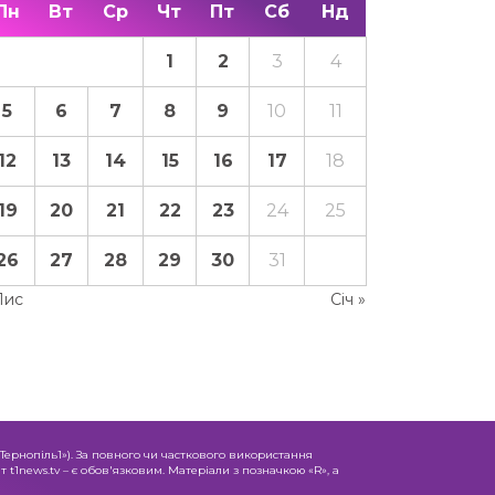
Пн
Вт
Ср
Чт
Пт
Сб
Нд
1
2
3
4
5
6
7
8
9
10
11
12
13
14
15
16
17
18
19
20
21
22
23
24
25
26
27
28
29
30
31
Лис
Січ »
«Тернопіль1»). За повного чи часткового використання
 t1news.tv – є обов'язковим. Матеріали з позначкою «R», а