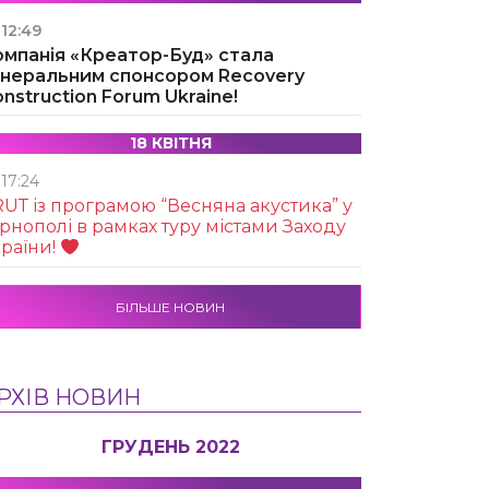
12:49
омпанія «Креатор-Буд» стала
енеральним спонсором Recovery
nstruction Forum Ukraine!
18 КВІТНЯ
17:24
UТ із програмою “Весняна акустика” у
рнополі в рамках туру містами Заходу
раїни!
БІЛЬШЕ НОВИН
РХІВ НОВИН
ГРУДЕНЬ 2022