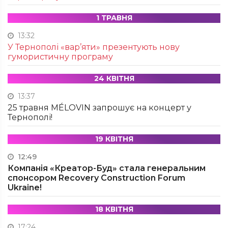
1 ТРАВНЯ
13:32
У Тернополі «вар’яти» презентують нову
гумористичну програму
24 КВІТНЯ
13:37
25 травня MÉLOVIN запрошує на концерт у
Тернополі!
19 КВІТНЯ
12:49
Компанія «Креатор-Буд» стала генеральним
спонсором Recovery Construction Forum
Ukraine!
18 КВІТНЯ
17:24