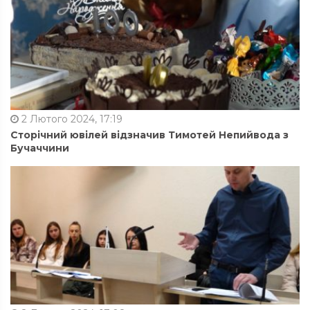
2 Лютого 2024, 17:19
Сторічний ювілей відзначив Тимотей Непийвода з
Бучаччини