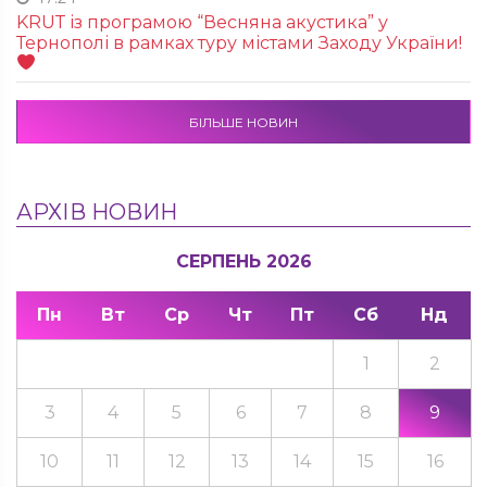
KRUТ із програмою “Весняна акустика” у
Тернополі в рамках туру містами Заходу України!
БІЛЬШЕ НОВИН
АРХІВ НОВИН
СЕРПЕНЬ 2026
Пн
Вт
Ср
Чт
Пт
Сб
Нд
1
2
3
4
5
6
7
8
9
10
11
12
13
14
15
16