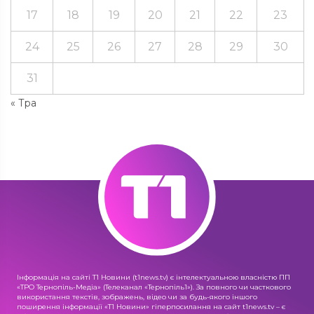
17
18
19
20
21
22
23
24
25
26
27
28
29
30
31
« Тра
Інформація на сайті Т1 Новини (t1news.tv) є інтелектуальною власністю ПП
«ТРО Тернопіль-Медіа» (Телеканал «Тернопіль1»). За повного чи часткового
використання текстів, зображень, відео чи за будь-якого іншого
поширення інформації «Т1 Новини» гіперпосилання на сайт t1news.tv – є