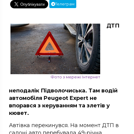
Телеграм
ДТП
Фото з мережі Інтернет
неподалік Підволочиська. Там водій
автомобіля Peugeot Expert не
впорався з керуванням та злетів у
кювет.
Автівка перекинувся. На момент ДТП в
салоні авто перебувала 49-річна