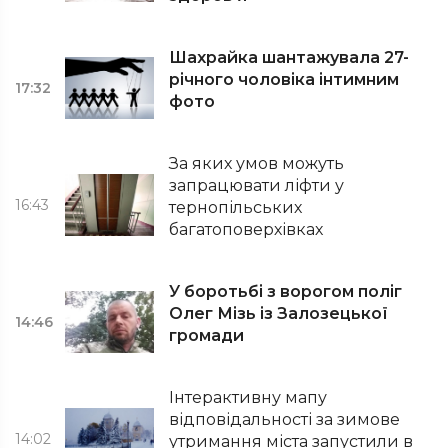
Шахрайка шантажувала 27-
річного чоловіка інтимним
17:32
фото
За яких умов можуть
запрацювати ліфти у
16:43
тернопільських
багатоповерхівках
У боротьбі з ворогом поліг
Олег Мізь із Залозецької
14:46
громади
Інтерактивну мапу
відповідальності за зимове
14:02
утримання міста запустили в