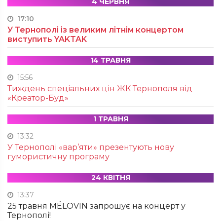
4 ЧЕРВНЯ
17:10
У Тернополі із великим літнім концертом
виступить YAKTAK
14 ТРАВНЯ
15:56
Тиждень спеціальних цін ЖК Тернополя від
«Креатор-Буд»
1 ТРАВНЯ
13:32
У Тернополі «вар’яти» презентують нову
гумористичну програму
24 КВІТНЯ
13:37
25 травня MÉLOVIN запрошує на концерт у
Тернополі!