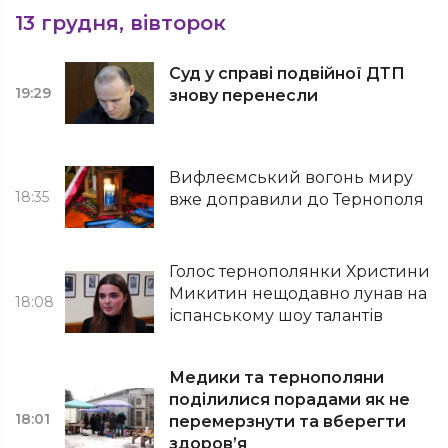
13 грудня, вівторок
Суд у справі подвійної ДТП
19:29
знову перенесли
Вифлеємський вогонь миру
18:35
вже доправили до Тернополя
Голос тернополянки Христини
Микитин нещодавно лунав на
18:08
іспанському шоу талантів
Медики та тернополяни
поділилися порадами як не
18:01
перемерзнути та вберегти
здоров’я