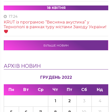
18 КВІТНЯ
17:24
KRUТ із програмою “Весняна акустика” у
Тернополі в рамках туру містами Заходу України!
БІЛЬШЕ НОВИН
АРХІВ НОВИН
ГРУДЕНЬ 2022
Пн
Вт
Ср
Чт
Пт
Сб
Нд
1
2
3
4