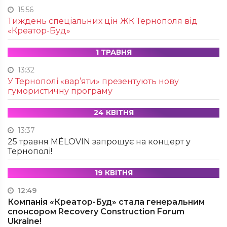
15:56
Тиждень спеціальних цін ЖК Тернополя від
«Креатор-Буд»
1 ТРАВНЯ
13:32
У Тернополі «вар’яти» презентують нову
гумористичну програму
24 КВІТНЯ
13:37
25 травня MÉLOVIN запрошує на концерт у
Тернополі!
19 КВІТНЯ
12:49
Компанія «Креатор-Буд» стала генеральним
спонсором Recovery Construction Forum
Ukraine!