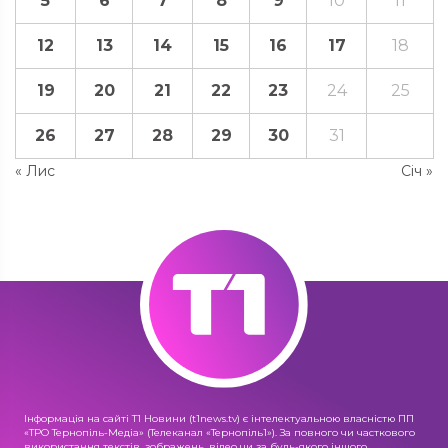
5
6
7
8
9
10
11
12
13
14
15
16
17
18
19
20
21
22
23
24
25
26
27
28
29
30
31
« Лис
Січ »
Інформація на сайті Т1 Новини (t1news.tv) є інтелектуальною власністю ПП
«ТРО Тернопіль-Медіа» (Телеканал «Тернопіль1»). За повного чи часткового
використання текстів, зображень, відео чи за будь-якого іншого