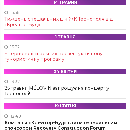
14 ТРАВНЯ
15:56
Тиждень спеціальних цін ЖК Тернополя від
«Креатор-Буд»
1 ТРАВНЯ
13:32
У Тернополі «вар’яти» презентують нову
гумористичну програму
24 КВІТНЯ
13:37
25 травня MÉLOVIN запрошує на концерт у
Тернополі!
19 КВІТНЯ
12:49
Компанія «Креатор-Буд» стала генеральним
спонсором Recovery Construction Forum