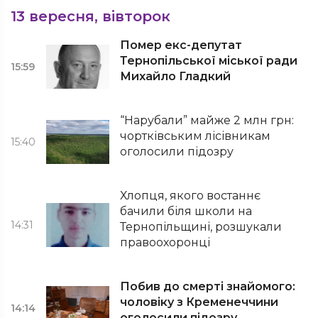
13 вересня, вівторок
Помер екс-депутат
Тернопільської міської ради
15:59
Михайло Гладкий
“Нарубали” майже 2 млн грн:
чортківським лісівникам
15:40
оголосили підозру
Хлопця, якого востаннє
бачили біля школи на
14:31
Тернопільщині, розшукали
правоохоронці
Побив до смерті знайомого:
чоловіку з Кременеччини
14:14
оголосили підозру