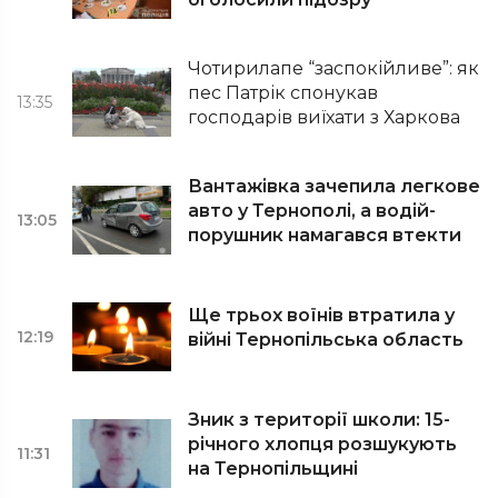
Чотирилапе “заспокійливе”: як
пес Патрік спонукав
13:35
господарів виїхати з Харкова
Вантажівка зачепила легкове
авто у Тернополі, а водій-
13:05
порушник намагався втекти
Ще трьох воїнів втратила у
12:19
війні Тернопільська область
Зник з території школи: 15-
річного хлопця розшукують
11:31
на Тернопільщині