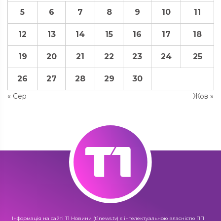
5
6
7
8
9
10
11
12
13
14
15
16
17
18
19
20
21
22
23
24
25
26
27
28
29
30
« Сер
Жов »
Інформація на сайті Т1 Новини (t1news.tv) є інтелектуальною власністю ПП