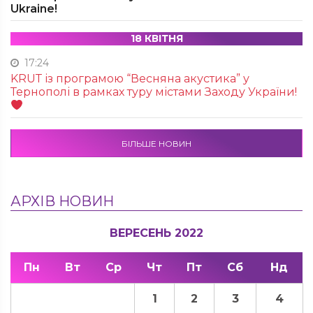
Ukraine!
18 КВІТНЯ
17:24
KRUТ із програмою “Весняна акустика” у
Тернополі в рамках туру містами Заходу України!
БІЛЬШЕ НОВИН
АРХІВ НОВИН
ВЕРЕСЕНЬ 2022
Пн
Вт
Ср
Чт
Пт
Сб
Нд
1
2
3
4