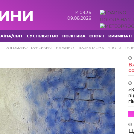
ИНИ
14:09:37
09.08.2026
ПОГОДА НА 2 
АЇНА/СВІТ
СУСПІЛЬСТВО
ПОЛІТИКА
СПОРТ
КРИМІНАЛ
ПРОГРАМИ
РУБРИКИ
НАЖИВО
ПРЯМА МОВА
БЛОГИ
ТЕЛ
Вж
с
«
пі
г
Щ