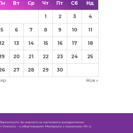
Пн
Вт
Ср
Чт
Пт
Сб
Нд
1
2
3
4
5
6
7
8
9
10
11
12
13
14
15
16
17
18
19
20
21
22
23
24
25
26
27
28
29
30
Сер
Жов »
«Тернопіль1»). За повного чи часткового використання
 t1news.tv – є обов'язковим. Матеріали з позначкою «R», а