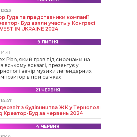
13:53
ор Гуда та представники компанії
еатор- Буд взяли участь у Конгресі
NVEST IN UKRAINE 2024
9 ЛИПНЯ
14:41
ex Pian, який грав під сиренами на
вівському вокзалі, презентує у
рнополі вечір музики легендарних
мпозиторів при свічках
21 ЧЕРВНЯ
14:47
деозвіт з будівництва ЖК у Тернополі
д Креатор-Буд за червень 2024
4 ЧЕРВНЯ