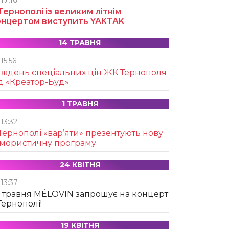
17:10
Тернополі із великим літнім
онцертом виступить YAKTAK
14 ТРАВНЯ
15:56
иждень спеціальних цін ЖК Тернополя
д «Креатор-Буд»
1 ТРАВНЯ
13:32
Тернополі «вар’яти» презентують нову
умористичну програму
24 КВІТНЯ
13:37
 травня MÉLOVIN запрошує на концерт
Тернополі!
19 КВІТНЯ