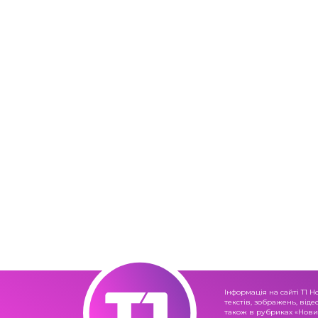
Інформація на сайті Т1 Н
текстів, зображень, віде
також в рубриках «Новин