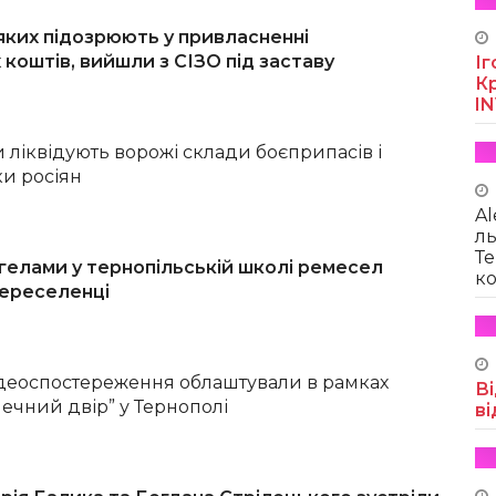
яких підозрюють у привласненні
коштів, вийшли з СІЗО під заставу
Іг
Кр
I
и ліквідують ворожі склади боєприпасів і
ки росіян
Al
ль
Те
гелами у тернопільській школі ремесел
ко
переселенці
деоспостереження облаштували в рамках
Ві
ечний двір” у Тернополі
ві