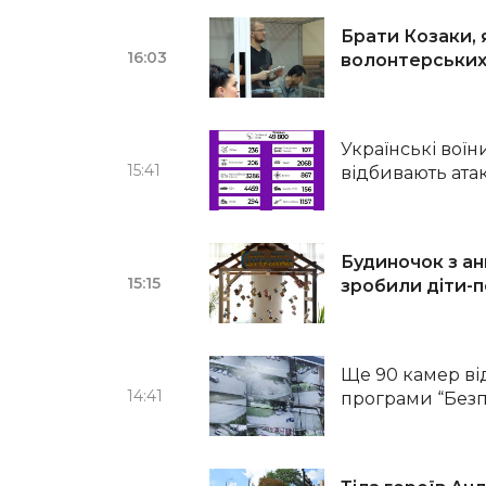
Брати Козаки, 
16:03
волонтерських 
Українські воїн
15:41
відбивають ата
Будиночок з ан
15:15
зробили діти-
Ще 90 камер ві
14:41
програми “Безп