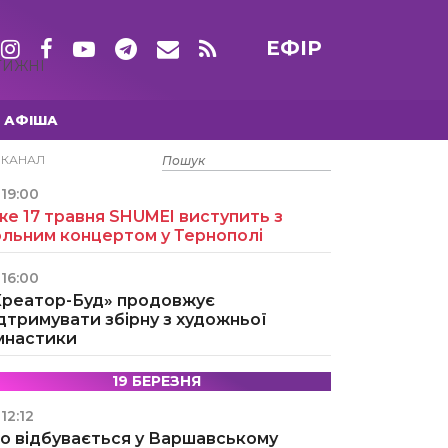
ЕФІР
ТИЖНІ
АФІША
15 ТРАВНЯ
ЕКАНАЛ
19:00
е 17 травня SHUMEI виступить з
ольним концертом у Тернополі
16:00
Креатор-Буд» продовжує
дтримувати збірну з художньої
імнастики
19 БЕРЕЗНЯ
12:12
о відбувається у Варшавському