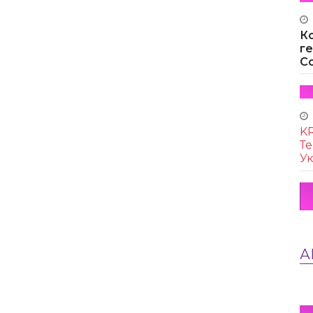
К
г
Co
KR
Те
Ук
А