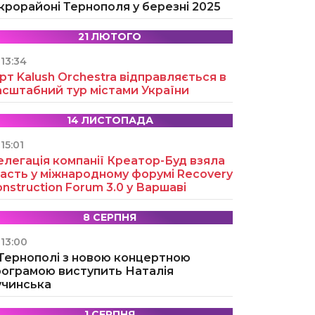
крорайоні Тернополя у березні 2025
21 ЛЮТОГО
13:34
рт Kalush Orchestra відправляється в
асштабний тур містами України
14 ЛИСТОПАДА
15:01
легація компанії Креатор-Буд взяла
асть у міжнародному форумі Recovery
nstruction Forum 3.0 у Варшаві
8 СЕРПНЯ
13:00
 Тернополі з новою концертною
рограмою виступить Наталія
учинська
1 СЕРПНЯ