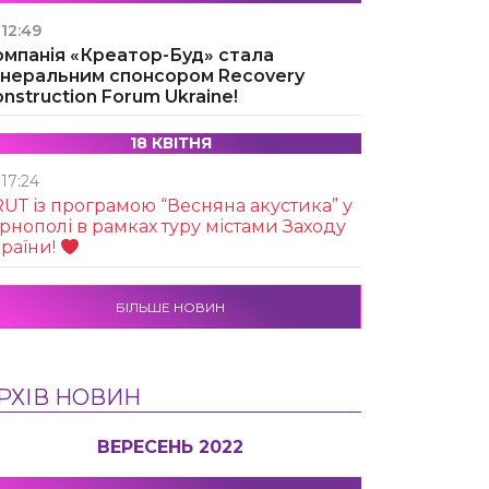
12:49
омпанія «Креатор-Буд» стала
енеральним спонсором Recovery
nstruction Forum Ukraine!
18 КВІТНЯ
17:24
UТ із програмою “Весняна акустика” у
рнополі в рамках туру містами Заходу
раїни!
БІЛЬШЕ НОВИН
РХІВ НОВИН
ВЕРЕСЕНЬ 2022