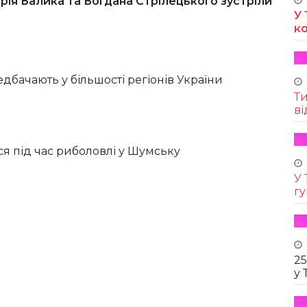
дрія Балика та Богдана Стрілецького зустріли
У 
к
дбачають у більшості регіонів України
Т
ві
ся під час риболовлі у Шумську
У 
г
25
у 