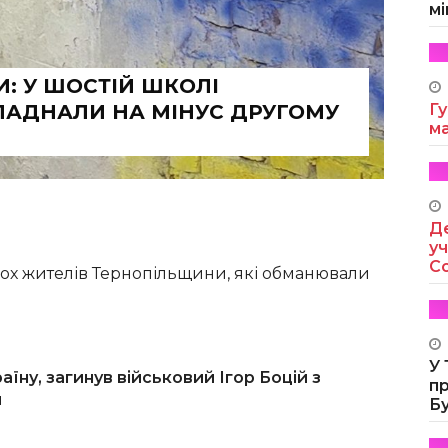
мі
И: У ШОСТІЙ ШКОЛІ
ЛАДНАЛИ НА МІНУС ДРУГОМУ
Гу
м
Де
уч
Co
ох жителів Тернопільщини, які обманювали
У
їну, загинув військовий Ігор Боцій з
п
и
Б