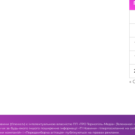
« 
овини (t1news.tv) є інтелектуальною власністю ПП «ТРО Тернопіль-Медіа» (Телеканал 
о чи за будь-якого іншого поширення інформації «Т1 Новини» гіперпосилання на сайт
и компаній» і «Передвиборча агітація» публікуються на правах реклами.