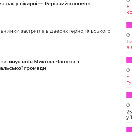
нцях: у лікарні — 15-річний хлопець
У 
к
дівчинки застрягла в дверях тернопільського
Т
ві
 загинув воїн Микола Чаплюк з
альської громади
У 
г
25
у 