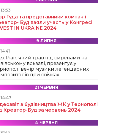
13:53
ор Гуда та представники компанії
еатор- Буд взяли участь у Конгресі
NVEST IN UKRAINE 2024
9 ЛИПНЯ
14:41
ex Pian, який грав під сиренами на
вівському вокзалі, презентує у
рнополі вечір музики легендарних
мпозиторів при свічках
21 ЧЕРВНЯ
14:47
деозвіт з будівництва ЖК у Тернополі
д Креатор-Буд за червень 2024
4 ЧЕРВНЯ