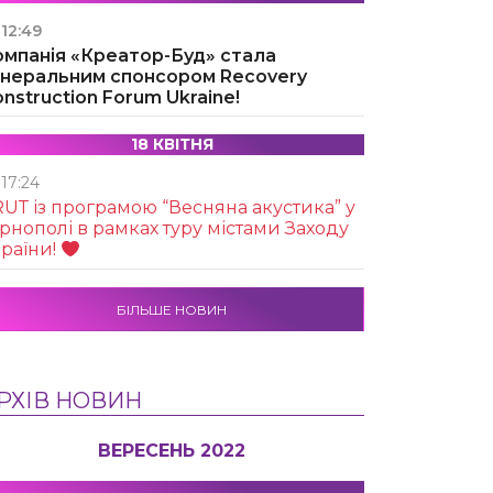
12:49
омпанія «Креатор-Буд» стала
енеральним спонсором Recovery
nstruction Forum Ukraine!
18 КВІТНЯ
17:24
UТ із програмою “Весняна акустика” у
рнополі в рамках туру містами Заходу
раїни!
БІЛЬШЕ НОВИН
РХІВ НОВИН
ВЕРЕСЕНЬ 2022