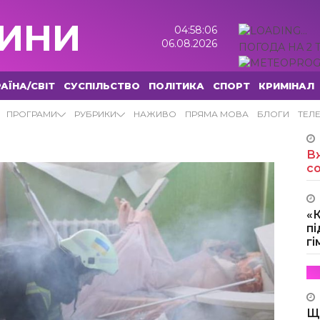
ИНИ
04:58:07
06.08.2026
ПОГОДА НА 2 
АЇНА/СВІТ
СУСПІЛЬСТВО
ПОЛІТИКА
СПОРТ
КРИМІНАЛ
ПРОГРАМИ
РУБРИКИ
НАЖИВО
ПРЯМА МОВА
БЛОГИ
ТЕЛ
Вж
с
«
пі
г
Щ