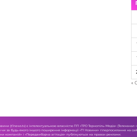
« 
овини (t1news.tv) є інтелектуальною власністю ПП «ТРО Тернопіль-Медіа» (Телеканал 
о чи за будь-якого іншого поширення інформації «Т1 Новини» гіперпосилання на сайт
и компаній» і «Передвиборча агітація» публікуються на правах реклами.