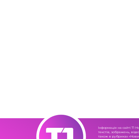
Інформація на сайті Т1 Н
текстів, зображень, віде
також в рубриках «Новин