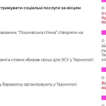
римувати соціальні послуги за місцем
Іг
Кр
I
казник “Лошнівська стінка” створили на
Al
ль
Те
ко
аміга співом збирав гроші для ЗСУ у Тернополі
Ві
у барахолку організовують у Тернополі
ві