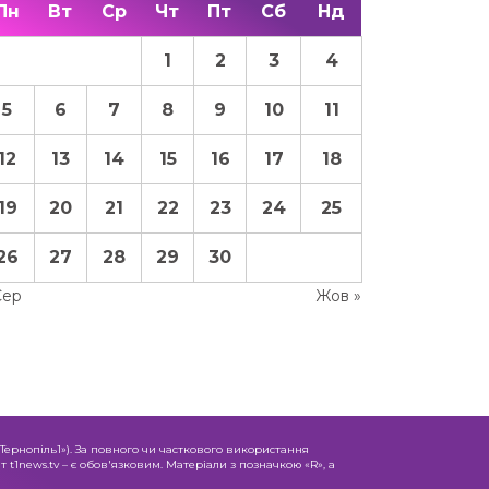
Пн
Вт
Ср
Чт
Пт
Сб
Нд
1
2
3
4
5
6
7
8
9
10
11
12
13
14
15
16
17
18
19
20
21
22
23
24
25
26
27
28
29
30
Сер
Жов »
«Тернопіль1»). За повного чи часткового використання
 t1news.tv – є обов'язковим. Матеріали з позначкою «R», а