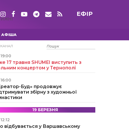
ЕФІР
ТИЖНІ
АФІША
15 ТРАВНЯ
ЕКАНАЛ
19:00
е 17 травня SHUMEI виступить з
ольним концертом у Тернополі
16:00
Креатор-Буд» продовжує
дтримувати збірну з художньої
імнастики
19 БЕРЕЗНЯ
12:12
о відбувається у Варшавському