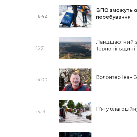
ВПО зможуть от
16:42
перебування
Ландшафтний за
15:31
Тернопільщині
Волонтер Іван З
14:00
П’яту благодійн
13:13