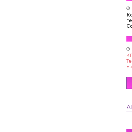
К
г
Co
KR
Те
Ук
А