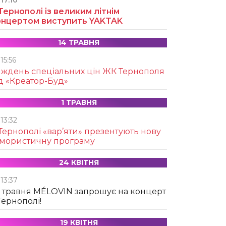
17:10
Тернополі із великим літнім
онцертом виступить YAKTAK
14 ТРАВНЯ
15:56
иждень спеціальних цін ЖК Тернополя
д «Креатор-Буд»
1 ТРАВНЯ
13:32
Тернополі «вар’яти» презентують нову
умористичну програму
24 КВІТНЯ
13:37
 травня MÉLOVIN запрошує на концерт
Тернополі!
19 КВІТНЯ