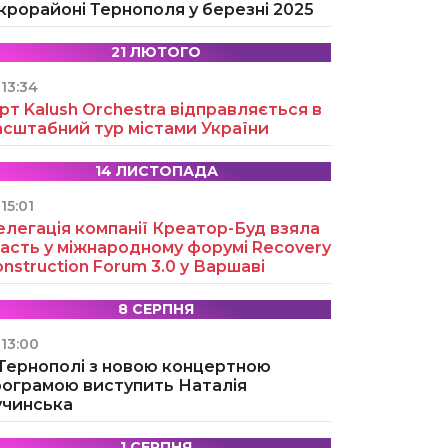
крорайоні Тернополя у березні 2025
21 ЛЮТОГО
13:34
рт Kalush Orchestra відправляється в
асштабний тур містами України
14 ЛИСТОПАДА
15:01
легація компанії Креатор-Буд взяла
асть у міжнародному форумі Recovery
nstruction Forum 3.0 у Варшаві
8 СЕРПНЯ
13:00
 Тернополі з новою концертною
рограмою виступить Наталія
учинська
1 СЕРПНЯ