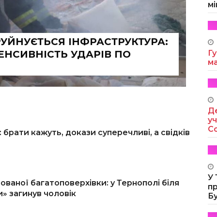
мі
УЙНУЄТЬСЯ ІНФРАСТРУКТУРА:
ЕНСИВНІСТЬ УДАРІВ ПО
Гу
м
Де
уч
Co
: брати кажуть, докази суперечливі, а свідків
У
ованої багатоповерхівки: у Тернополі біля
п
» загинув чоловік
Б