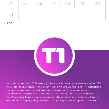
24
25
26
27
28
29
30
31
« Тра
Інформація на сайті Т1 Новини (t1news.tv) є інтелектуальною власністю ПП
«ТРО Тернопіль-Медіа» (Телеканал «Тернопіль1»). За повного чи часткового
використання текстів, зображень, відео чи за будь-якого іншого
поширення інформації «Т1 Новини» гіперпосилання на сайт t1news.tv – є
обов'язковим. Матеріали з позначкою «R», а також в рубриках «Новини
компаній» і «Передвиборча агітація» публікуються на правах реклами.