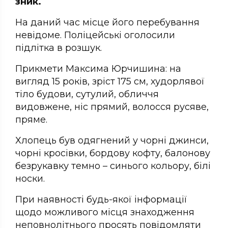
зник.
На даний час місце його перебування
невідоме. Поліцейські оголосили
підлітка в розшук.
Прикмети Максима Юрчишина: на
вигляд 15 років, зріст 175 см, худорлявої
тіло будови, сутулий, обличчя
видовжене, ніс прямий, волосся русяве,
пряме.
Хлопець був одягнений у чорні джинси,
чорні кросівки, бордову кофту, балонову
безрукавку темно – синього кольору, білі
носки.
При наявності будь-якої інформації
щодо можливого місця знаходження
неповнолітнього просять повідомляти