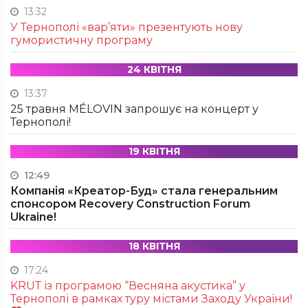
13:32
У Тернополі «вар’яти» презентують нову
гумористичну програму
24 КВІТНЯ
13:37
25 травня MÉLOVIN запрошує на концерт у
Тернополі!
19 КВІТНЯ
12:49
Компанія «Креатор-Буд» стала генеральним
спонсором Recovery Construction Forum
Ukraine!
18 КВІТНЯ
17:24
KRUТ із програмою “Весняна акустика” у
Тернополі в рамках туру містами Заходу України!