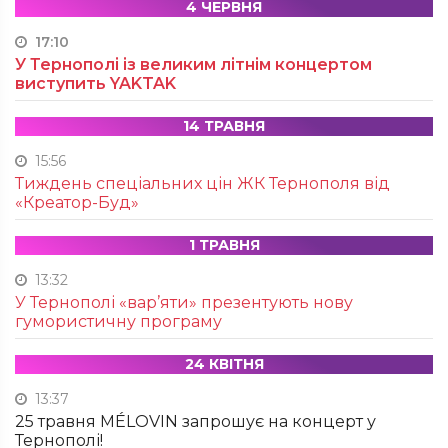
4 ЧЕРВНЯ
17:10
У Тернополі із великим літнім концертом
виступить YAKTAK
14 ТРАВНЯ
15:56
Тиждень спеціальних цін ЖК Тернополя від
«Креатор-Буд»
1 ТРАВНЯ
13:32
У Тернополі «вар’яти» презентують нову
гумористичну програму
24 КВІТНЯ
13:37
25 травня MÉLOVIN запрошує на концерт у
Тернополі!