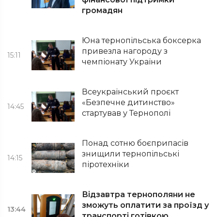
громадян
Юна тернопільська боксерка
привезла нагороду з
15:11
чемпіонату України
Всеукраїнський проєкт
«Безпечне дитинство»
14:45
стартував у Тернополі
Понад сотню боєприпасів
знищили тернопільські
14:15
піротехніки
Відзавтра тернополяни не
зможуть оплатити за проїзд у
13:44
транспорті готівкою