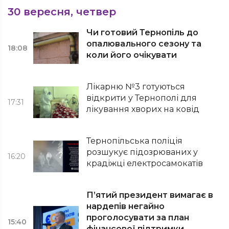
30 вересня, четвер
Чи готовий Тернопіль до
опалювального сезону та
18:08
коли його очікувати
Лікарню №3 готуються
відкрити у Тернополі для
17:31
лікування хворих на ковід
Тернопільська поліція
розшукує підозрюваних у
16:20
крадіжці електросамокатів
П’ятий президент вимагає в
нардепів негайно
проголосувати за план
15:40
фінансової підтримки