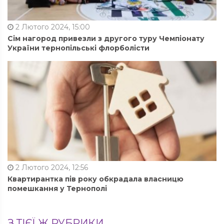
2 Лютого 2024, 15:00
Сім нагород привезли з другого туру Чемпіонату
України тернопільські флорболісти
2 Лютого 2024, 12:56
Квартирантка пів року обкрадала власницю
помешкання у Тернополі
З ТІЄЇ Ж РУБРИКИ