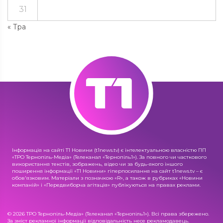
31
« Тра
Інформація на сайті Т1 Новини (t1news.tv) є інтелектуальною власністю ПП
«ТРО Тернопіль-Медіа» (Телеканал «Тернопіль1»). За повного чи часткового
використання текстів, зображень, відео чи за будь-якого іншого
поширення інформації «Т1 Новини» гіперпосилання на сайт t1news.tv – є
обов'язковим. Матеріали з позначкою «R», а також в рубриках «Новини
компаній» і «Передвиборча агітація» публікуються на правах реклами.
© 2026 ТРО Тернопіль-Медіа» (Телеканал «Тернопіль1»). Всі права збережено.
За зміст рекламної інформації відповідальність несе рекламодавець.