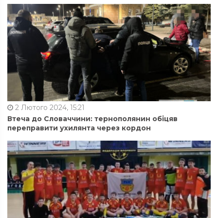
2 Лютого 2024, 15:21
Втеча до Словаччини: тернополянин обіцяв
переправити ухилянта через кордон