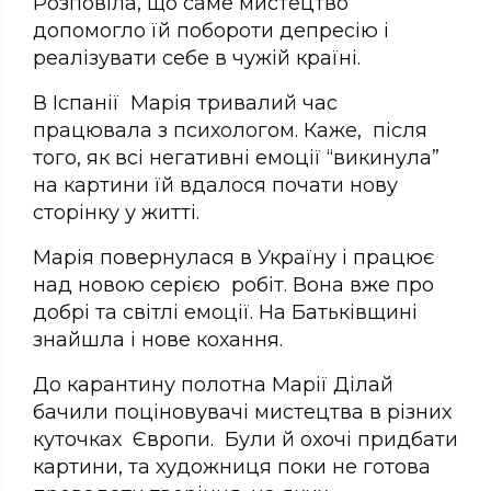
Розповіла, що саме мистецтво
допомогло їй побороти депресію і
реалізувати себе в чужій країні.
В Іспанії Марія тривалий час
працювала з психологом. Каже, після
того, як всі негативні емоції “викинула”
на картини їй вдалося почати нову
сторінку у житті.
Марія повернулася в Україну і працює
над новою серією робіт. Вона вже про
добрі та світлі емоції. На Батьківщині
знайшла і нове кохання.
До карантину полотна Марії Ділай
бачили поціновувачі мистецтва в різних
куточках Європи. Були й охочі придбати
картини, та художниця поки не готова