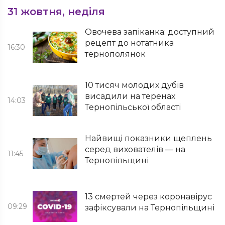
31 жовтня, неділя
Овочева запіканка: доступний
рецепт до нотатника
16:30
тернополянок
10 тисяч молодих дубів
висадили на теренах
14:03
Тернопільської області
Найвищі показники щеплень
серед вихователів — на
11:45
Тернопільщині
13 смертей через коронавірус
09:29
зафіксували на Тернопільщині