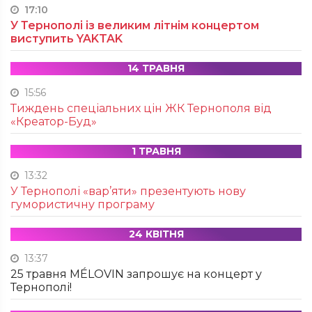
17:10
У Тернополі із великим літнім концертом
виступить YAKTAK
14 ТРАВНЯ
15:56
Тиждень спеціальних цін ЖК Тернополя від
«Креатор-Буд»
1 ТРАВНЯ
13:32
У Тернополі «вар’яти» презентують нову
гумористичну програму
24 КВІТНЯ
13:37
25 травня MÉLOVIN запрошує на концерт у
Тернополі!