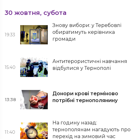
30 жовтня, субота
Знову вибори: у Теребовлі
обиратимуть керівника
19:33
громади
Антитерористичні навчання
15:40
відбулися у Тернополі
Донори крові терміново
13:38
потрібні тернополянину
На годину назад:
тернополянам нагадують про
11:40
перехід на зимовий час