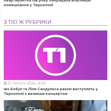
Квартирантка пів року обкрадала власницю
помешкання у Тернополі
З ТІЄЇ Ж РУБРИКИ
21 Лютого 2024, 16:29
Іво Бобул та Ліля Сандулеса разом виступлять у
Тернополі з великим концертом