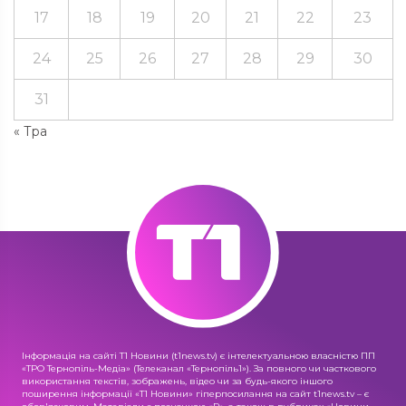
17
18
19
20
21
22
23
24
25
26
27
28
29
30
31
« Тра
Інформація на сайті Т1 Новини (t1news.tv) є інтелектуальною власністю ПП
«ТРО Тернопіль-Медіа» (Телеканал «Тернопіль1»). За повного чи часткового
використання текстів, зображень, відео чи за будь-якого іншого
поширення інформації «Т1 Новини» гіперпосилання на сайт t1news.tv – є