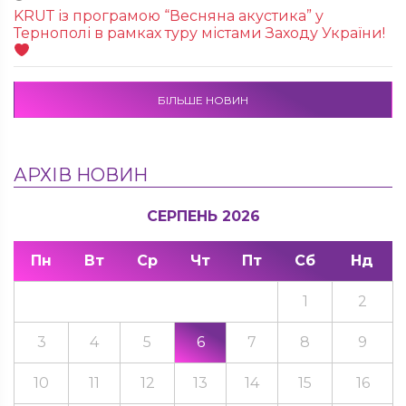
KRUТ із програмою “Весняна акустика” у
Тернополі в рамках туру містами Заходу України!
БІЛЬШЕ НОВИН
АРХІВ НОВИН
СЕРПЕНЬ 2026
Пн
Вт
Ср
Чт
Пт
Сб
Нд
1
2
3
4
5
6
7
8
9
10
11
12
13
14
15
16