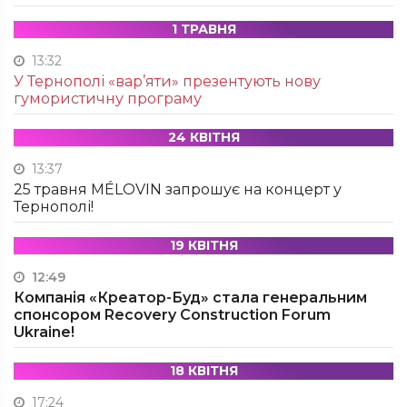
1 ТРАВНЯ
13:32
У Тернополі «вар’яти» презентують нову
гумористичну програму
24 КВІТНЯ
13:37
25 травня MÉLOVIN запрошує на концерт у
Тернополі!
19 КВІТНЯ
12:49
Компанія «Креатор-Буд» стала генеральним
спонсором Recovery Construction Forum
Ukraine!
18 КВІТНЯ
17:24