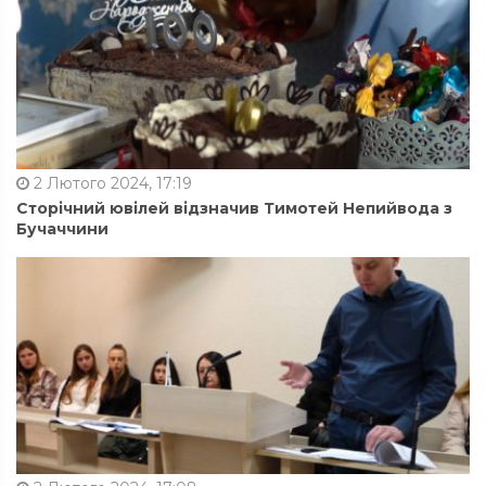
2 Лютого 2024, 17:19
Сторічний ювілей відзначив Тимотей Непийвода з
Бучаччини