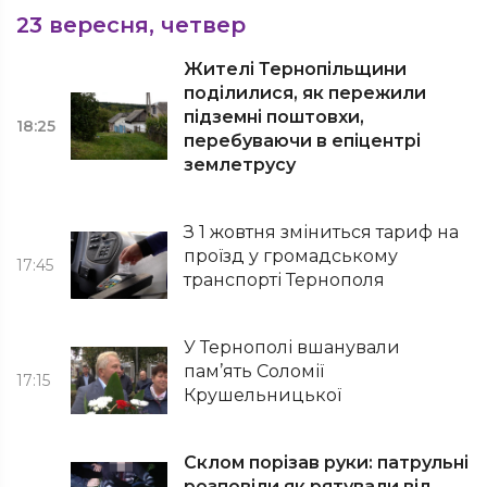
23 вересня, четвер
Жителі Тернопільщини
поділилися, як пережили
підземні поштовхи,
18:25
перебуваючи в епіцентрі
землетрусу
З 1 жовтня зміниться тариф на
проїзд у громадському
17:45
транспорті Тернополя
У Тернополі вшанували
пам’ять Соломії
17:15
Крушельницької
Склом порізав руки: патрульні
розповіли як рятували від