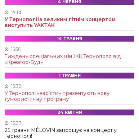
4 ЧЕРВНЯ
17:10
У Тернополі із великим літнім концертом
виступить YAKTAK
14 ТРАВНЯ
15:56
Тиждень спеціальних цін ЖК Тернополя від
«Креатор-Буд»
1 ТРАВНЯ
13:32
У Тернополі «вар’яти» презентують нову
гумористичну програму
24 КВІТНЯ
13:37
25 травня MÉLOVIN запрошує на концерт у
Тернополі!