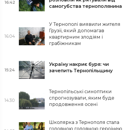
16:42
самогубства тернополянина
У Тернополі виявили жителя
Грузії, який допомагав
16:04
квартирним злодіям і
грабіжникам
Україну накриє буря: чи
15:24
зачепить Тернопільщину
Тернопільські синоптики
спрогнозували, яким буде
14:30
продовження осені
Школярка з Тернополя стала
головною головною героїнею