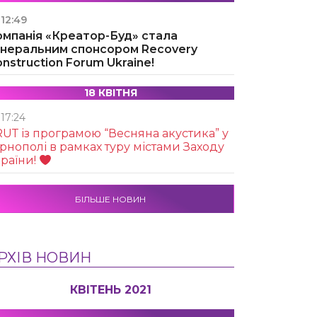
12:49
омпанія «Креатор-Буд» стала
енеральним спонсором Recovery
nstruction Forum Ukraine!
18 КВІТНЯ
17:24
UТ із програмою “Весняна акустика” у
рнополі в рамках туру містами Заходу
раїни!
БІЛЬШЕ НОВИН
РХІВ НОВИН
КВІТЕНЬ 2021