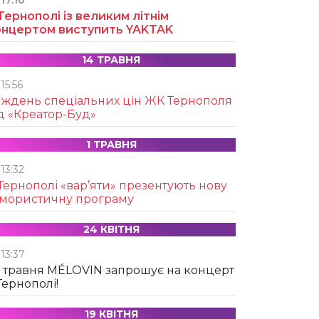
17:10
Тернополі із великим літнім
онцертом виступить YAKTAK
14 ТРАВНЯ
15:56
иждень спеціальних цін ЖК Тернополя
д «Креатор-Буд»
1 ТРАВНЯ
13:32
Тернополі «вар’яти» презентують нову
умористичну програму
24 КВІТНЯ
13:37
 травня MÉLOVIN запрошує на концерт
Тернополі!
19 КВІТНЯ