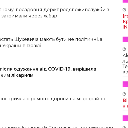
рячому: посадовця держпродспоживслужби з
 затримали через хабар
Іг
Кр
I
остать Шухевича мають бути не політичні, а
л України в Ізраїлі
Al
ль
Те
після одужання від COVID-19, вирішила
ко
ьким лікарням
посприяла в ремонті дороги на мікрорайоні
Ві
ві