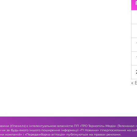
« 
овини (t1news.tv) є інтелектуальною власністю ПП «ТРО Тернопіль-Медіа» (Телеканал 
о чи за будь-якого іншого поширення інформації «Т1 Новини» гіперпосилання на сайт
и компаній» і «Передвиборча агітація» публікуються на правах реклами.