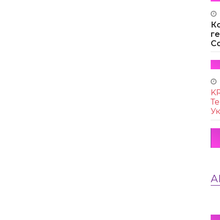
К
г
Co
KR
Те
Ук
А