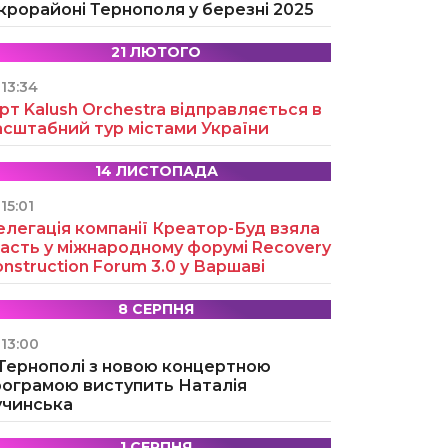
крорайоні Тернополя у березні 2025
21 ЛЮТОГО
13:34
рт Kalush Orchestra відправляється в
асштабний тур містами України
14 ЛИСТОПАДА
15:01
легація компанії Креатор-Буд взяла
асть у міжнародному форумі Recovery
nstruction Forum 3.0 у Варшаві
8 СЕРПНЯ
13:00
 Тернополі з новою концертною
рограмою виступить Наталія
учинська
1 СЕРПНЯ