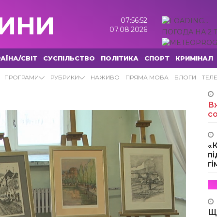
ИНИ
07:56:53
07.08.2026
ПОГОДА НА 2 
АЇНА/СВІТ
СУСПІЛЬСТВО
ПОЛІТИКА
СПОРТ
КРИМІНАЛ
ПРОГРАМИ
РУБРИКИ
НАЖИВО
ПРЯМА МОВА
БЛОГИ
ТЕЛ
Вж
с
«
пі
г
Щ