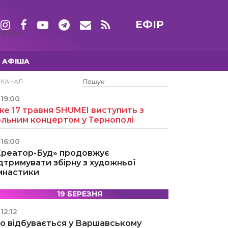
ЕФІР
ТИЖНІ
АФІША
15 ТРАВНЯ
ЕКАНАЛ
19:00
е 17 травня SHUMEI виступить з
ольним концертом у Тернополі
16:00
Креатор-Буд» продовжує
дтримувати збірну з художньої
імнастики
19 БЕРЕЗНЯ
12:12
о відбувається у Варшавському