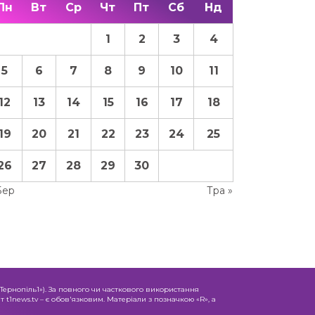
Пн
Вт
Ср
Чт
Пт
Сб
Нд
1
2
3
4
5
6
7
8
9
10
11
12
13
14
15
16
17
18
19
20
21
22
23
24
25
26
27
28
29
30
Бер
Тра »
«Тернопіль1»). За повного чи часткового використання
 t1news.tv – є обов'язковим. Матеріали з позначкою «R», а