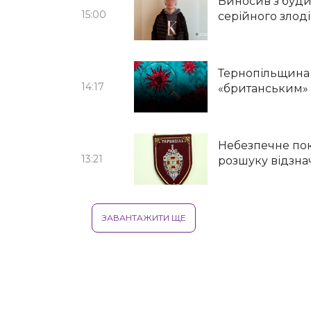
Виносив з буди
15:00
серійного злод
Тернопільщина –
14:17
«британським»
Небезпечне пок
13:21
розшуку відзна
ЗАВАНТАЖИТИ ЩЕ