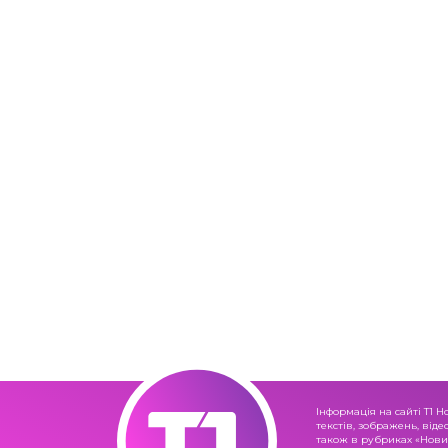
Інформація на сайті Т1 Н
текстів, зображень, віде
також в рубриках «Новин