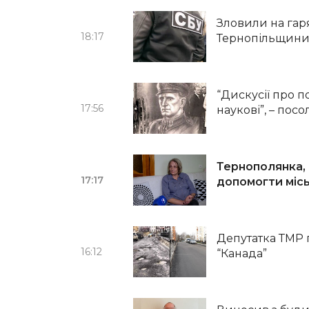
Зловили на га
18:17
Тернопільщини
“Дискусії про п
17:56
наукові”, – посо
Тернополянка, 
17:17
допомогти міс
Депутатка ТМР 
16:12
“Канада”