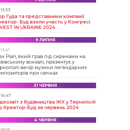
13:53
ор Гуда та представники компанії
еатор- Буд взяли участь у Конгресі
NVEST IN UKRAINE 2024
9 ЛИПНЯ
14:41
ex Pian, який грав під сиренами на
вівському вокзалі, презентує у
рнополі вечір музики легендарних
мпозиторів при свічках
21 ЧЕРВНЯ
14:47
деозвіт з будівництва ЖК у Тернополі
д Креатор-Буд за червень 2024
4 ЧЕРВНЯ