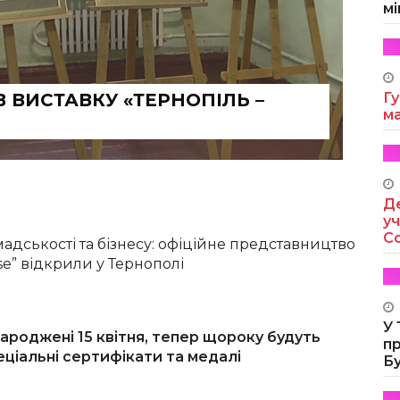
мі
 ВИСТАВКУ «ТЕРНОПІЛЬ –
Гу
м
Де
уч
Co
адськості та бізнесу: офіційне представництво
se” відкрили у Тернополі
У
ароджені 15 квітня, тепер щороку будуть
п
ціальні сертифікати та медалі
Б