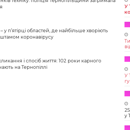
нків техніку: поліція Тернопільщини затримала
У 
ія
к
 у п’ятірці областей, де найбільше хворіють
 штамом коронавірусу
Т
ві
ликання і спосіб життя: 102 роки карного
чають на Тернопіллі
У 
г
25
у 