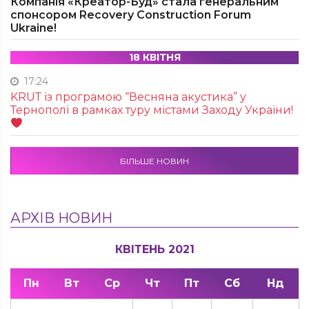
Компанія «Креатор-Буд» стала генеральним
спонсором Recovery Construction Forum
Ukraine!
18 КВІТНЯ
17:24
KRUТ із програмою “Весняна акустика” у
Тернополі в рамках туру містами Заходу України!
БІЛЬШЕ НОВИН
АРХІВ НОВИН
КВІТЕНЬ 2021
Пн
Вт
Ср
Чт
Пт
Сб
Нд