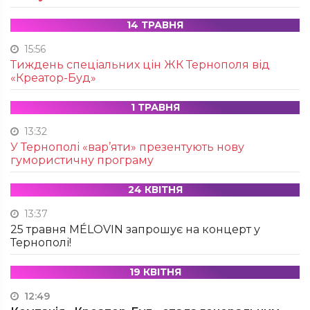
14 ТРАВНЯ
15:56
Тиждень спеціальних цін ЖК Тернополя від
«Креатор-Буд»
1 ТРАВНЯ
13:32
У Тернополі «вар’яти» презентують нову
гумористичну програму
24 КВІТНЯ
13:37
25 травня MÉLOVIN запрошує на концерт у
Тернополі!
19 КВІТНЯ
12:49