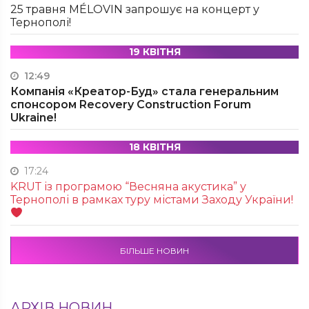
25 травня MÉLOVIN запрошує на концерт у
Тернополі!
19 КВІТНЯ
12:49
Компанія «Креатор-Буд» стала генеральним
спонсором Recovery Construction Forum
Ukraine!
18 КВІТНЯ
17:24
KRUТ із програмою “Весняна акустика” у
Тернополі в рамках туру містами Заходу України!
БІЛЬШЕ НОВИН
АРХІВ НОВИН