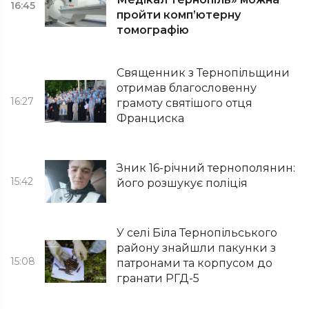
16:45
пройти комп’ютерну
томографію
Священник з Тернопільщини
отримав благословенну
16:27
грамоту святішого отця
Франциска
Зник 16-річний тернополянин:
15:42
його розшукує поліція
У селі Біла Тернопільського
району знайшли пакунки з
15:08
патронами та корпусом до
гранати РГД-5