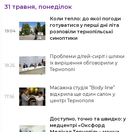
31 травня, понеділок
Коли тепло: до якої погоди
готуватися у перші дні літа
19:04
розповіли тернопільські
синоптики
Проблеми дітей-сиріт і шляхи
їх вирішення обговорили у
18:26
Тернополі
Масажна студія “Body line”
відкрила ще один салон у
17:56
центрі Тернополя
Доступно, точно та швидко: у
медцентрі «Оксфорд
Медікал Тернопіль» можна