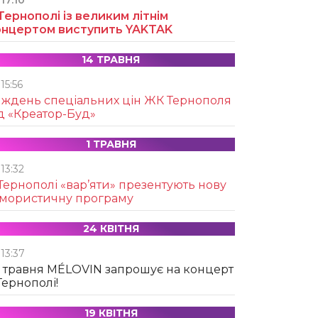
17:10
Тернополі із великим літнім
онцертом виступить YAKTAK
14 ТРАВНЯ
15:56
иждень спеціальних цін ЖК Тернополя
д «Креатор-Буд»
1 ТРАВНЯ
13:32
Тернополі «вар’яти» презентують нову
умористичну програму
24 КВІТНЯ
13:37
 травня MÉLOVIN запрошує на концерт
Тернополі!
19 КВІТНЯ