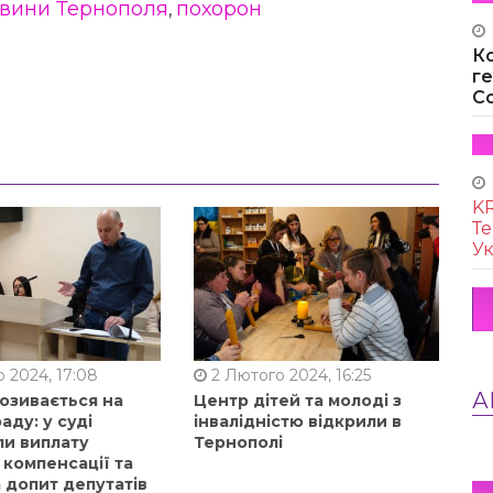
вини Тернополя
похорон
,
К
г
Co
KR
Те
Ук
 2024, 17:08
2 Лютого 2024, 16:25
А
позивається на
Центр дітей та молоді з
аду: у суді
інвалідністю відкрили в
ли виплату
Тернополі
 компенсації та
 допит депутатів