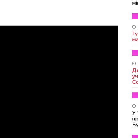
мі
Гу
м
Де
уч
Co
У
п
Б