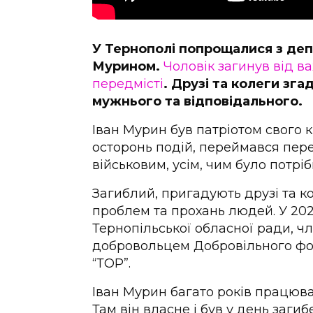
У Тернополі попрощалися з деп
Мурином.
Чоловік загинув від в
передмісті
. Друзі та колеги зга
мужнього та відповідального.
Іван Мурин був патріотом свого к
осторонь подій, переймався пере
військовим, усім, чим було потріб
Загиблий, пригадують друзі та к
проблем та прохань людей. У 20
Тернопільської обласної ради, ч
добровольцем Добровільного фо
“ТОР”.
Іван Мурин багато років працюва
Там він власне і був у день загибе