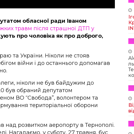
Іг
утатом обласної ради Іваном
Кр
ажких травм після страшної ДТП у
I
дують про чоловіка як про доброго,
раю та України. Ніколи не стояв
Al
бігом війни і до останнього допомагав
ль
Те
но.
ко
олеги, ніколи не був байдужим до
20 був обраний депутатом
леном ВО “Свобода”, волонтером та
рмування територіальної оборони
Ві
ві
в над розвитком аеропорту в Тернополі.
лі. Нагадаємо, у суботу, 27 травня, бус