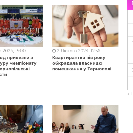
 2024, 15:00
2 Лютого 2024, 12:56
од привезли з
Квартирантка пів року
туру Чемпіонату
обкрадала власницю
ернопільські
помешкання у Тернополі
сти
« 