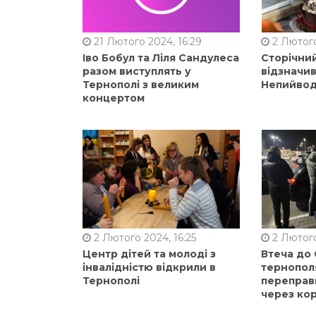
21 Лютого 2024, 16:29
2 Лютого
Іво Бобул та Ліля Сандулеса
Сторічни
разом виступлять у
відзначи
Тернополі з великим
Непийвод
концертом
2 Лютого 2024, 16:25
2 Лютого
Центр дітей та молоді з
Втеча до
інвалідністю відкрили в
тернопол
Тернополі
переправ
через ко