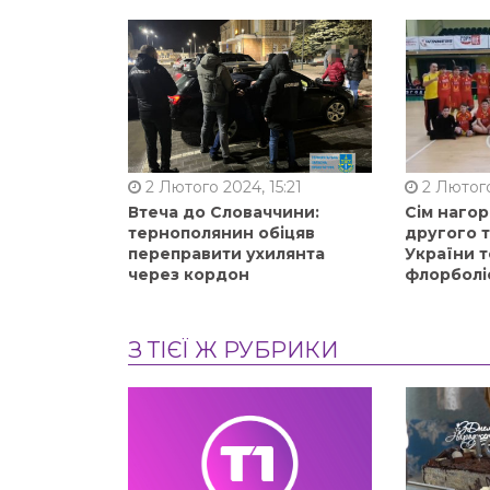
2 Лютого 2024, 15:21
2 Лютого
Втеча до Словаччини:
Сім нагор
тернополянин обіцяв
другого 
переправити ухилянта
України т
через кордон
флорболі
З ТІЄЇ Ж РУБРИКИ