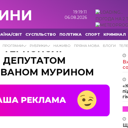
ИНИ
19:19:12
06.08.2026
ПОГОДА НА 2 
АЇНА/СВІТ
СУСПІЛЬСТВО
ПОЛІТИКА
СПОРТ
КРИМІНАЛ
У ТЕРНОПОЛІ
ПРОГРАМИ
РУБРИКИ
НАЖИВО
ПРЯМА МОВА
БЛОГИ
ТЕЛ
 ДЕПУТАТОМ
Вж
с
 ІВАНОМ МУРИНОМ
«
пі
г
Щ