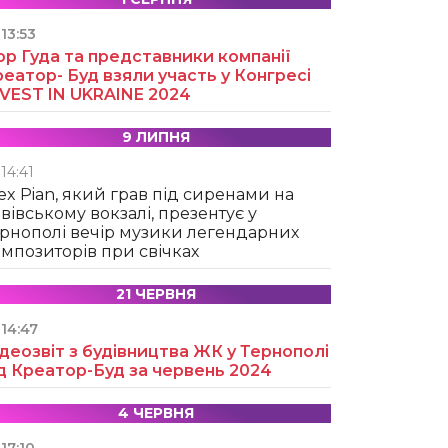
13:53
ор Гуда та представники компанії
еатор- Буд взяли участь у Конгресі
NVEST IN UKRAINE 2024
9 ЛИПНЯ
14:41
ex Pian, який грав під сиренами на
вівському вокзалі, презентує у
рнополі вечір музики легендарних
мпозиторів при свічках
21 ЧЕРВНЯ
14:47
деозвіт з будівництва ЖК у Тернополі
д Креатор-Буд за червень 2024
4 ЧЕРВНЯ