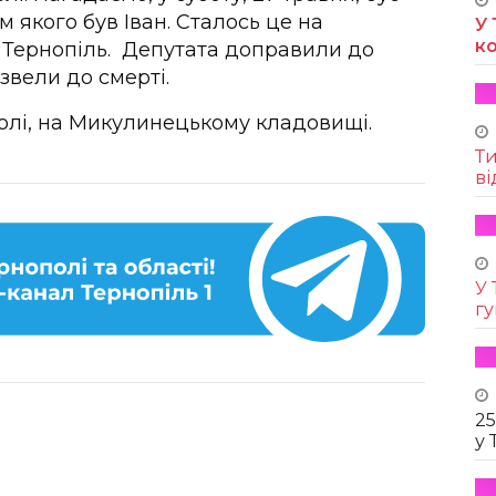
м якого був Іван. Сталось це на
У 
к
 в Тернопіль. Депутата доправили до
звели до смерті.
олі, на Микулинецькому кладовищі.
Т
ві
У 
г
25
у 