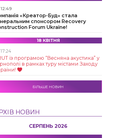
12:49
омпанія «Креатор-Буд» стала
енеральним спонсором Recovery
nstruction Forum Ukraine!
18 КВІТНЯ
17:24
UТ із програмою “Весняна акустика” у
рнополі в рамках туру містами Заходу
раїни!
БІЛЬШЕ НОВИН
РХІВ НОВИН
СЕРПЕНЬ 2026