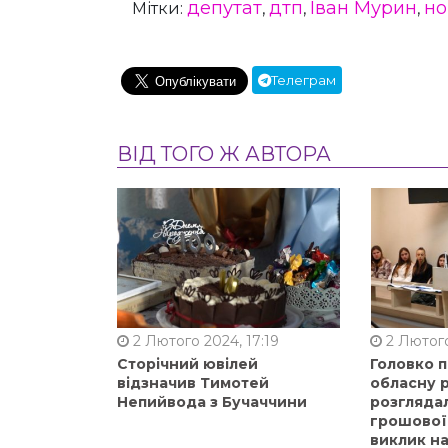
депутат
дтп
Іван Мурин
но
Мітки:
,
,
,
Телеграм
ВІД ТОГО Ж АВТОРА
2 Лютого 2024, 17:19
2 Лютого
Сторічний ювілей
Головко 
відзначив Тимотей
обласну р
Непийвода з Бучаччини
розгляда
грошової
виклик на