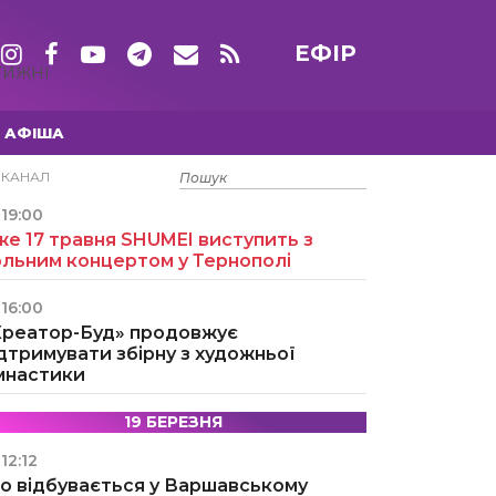
ЕФІР
ТИЖНІ
АФІША
15 ТРАВНЯ
ЕКАНАЛ
19:00
е 17 травня SHUMEI виступить з
ольним концертом у Тернополі
16:00
Креатор-Буд» продовжує
дтримувати збірну з художньої
імнастики
19 БЕРЕЗНЯ
12:12
о відбувається у Варшавському