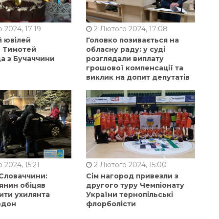
 2024, 17:19
2 Лютого 2024, 17:08
й ювілей
Головко позивається на
в Тимотей
обласну раду: у суді
а з Бучаччини
розглядали виплату
грошової компенсації та
виклик на допит депутатів
 2024, 15:21
2 Лютого 2024, 15:00
 Словаччини:
Сім нагород привезли з
янин обіцяв
другого туру Чемпіонату
ити ухилянта
України тернопільські
рдон
флорболісти