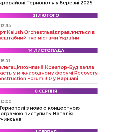
крорайоні Тернополя у березні 2025
21 ЛЮТОГО
13:34
рт Kalush Orchestra відправляється в
асштабний тур містами України
14 ЛИСТОПАДА
15:01
легація компанії Креатор-Буд взяла
асть у міжнародному форумі Recovery
nstruction Forum 3.0 у Варшаві
8 СЕРПНЯ
13:00
 Тернополі з новою концертною
рограмою виступить Наталія
учинська
1 СЕРПНЯ