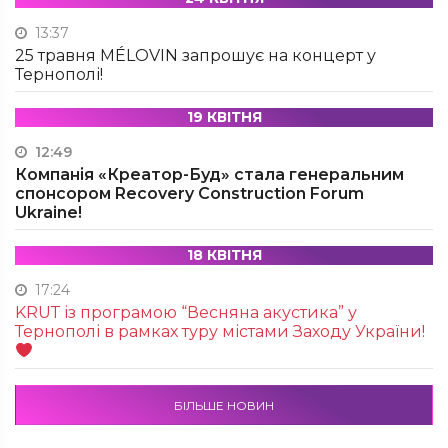
13:37
25 травня MÉLOVIN запрошує на концерт у
Тернополі!
19 КВІТНЯ
12:49
Компанія «Креатор-Буд» стала генеральним
спонсором Recovery Construction Forum
Ukraine!
18 КВІТНЯ
17:24
KRUТ із програмою “Весняна акустика” у
Тернополі в рамках туру містами Заходу України!
БІЛЬШЕ НОВИН