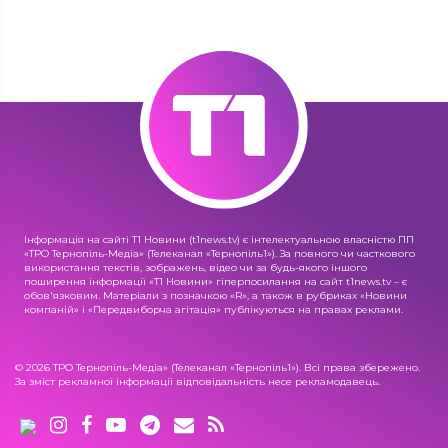
Інформація на сайті Т1 Новини (t1news.tv) є інтелектуальною власністю ПП
«ТРО Тернопіль-Медіа» (Телеканал «Тернопіль1»). За повного чи часткового
використання текстів, зображень, відео чи за будь-якого іншого
поширення інформації «Т1 Новини» гіперпосилання на сайт t1news.tv – є
обов'язковим. Матеріали з позначкою «R», а також в рубриках «Новини
компаній» і «Передвиборча агітація» публікуються на правах реклами.
© 2026 ТРО Тернопіль-Медіа» (Телеканал «Тернопіль1»). Всі права збережено.
За зміст рекламної інформації відповідальність несе рекламодавець.