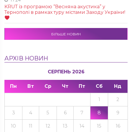
17:24
KRUТ із програмою “Весняна акустика” у
Тернополі в рамках туру містами Заходу України!
БІЛЬШЕ НОВИН
АРХІВ НОВИН
СЕРПЕНЬ 2026
Пн
Вт
Ср
Чт
Пт
Сб
Нд
1
2
3
4
5
6
7
8
9
10
11
12
13
14
15
16