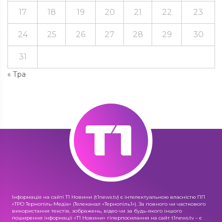
17
18
19
20
21
22
23
24
25
26
27
28
29
30
31
« Тра
Інформація на сайті Т1 Новини (t1news.tv) є інтелектуальною власністю ПП
«ТРО Тернопіль-Медіа» (Телеканал «Тернопіль1»). За повного чи часткового
використання текстів, зображень, відео чи за будь-якого іншого
поширення інформації «Т1 Новини» гіперпосилання на сайт t1news.tv – є