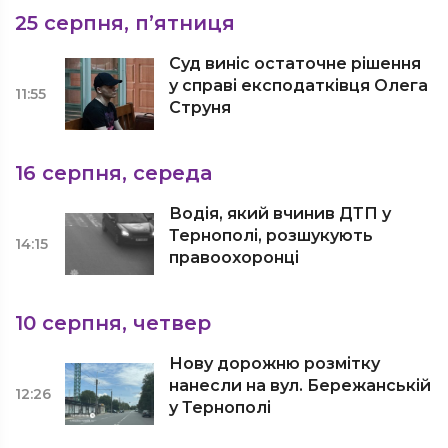
25 серпня, п’ятниця
Суд виніс остаточне рішення
у справі експодатківця Олега
11:55
Струня
16 серпня, середа
Водія, який вчинив ДТП у
Тернополі, розшукують
14:15
правоохоронці
10 серпня, четвер
Нову дорожню розмітку
нанесли на вул. Бережанській
12:26
у Тернополі