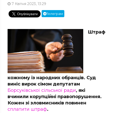
7 Квітня 2023, 13:29
Телеграм
Штраф
кожному із народних обранців. Суд
виніс вирок сімом депутатам
Борсуківської сільської ради
, які
вчинили корупційні правопорушення.
Кожен зі зловмисників повинен
сплатити штраф
.