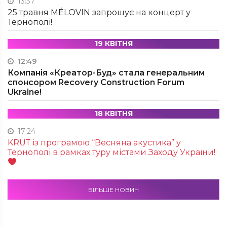
13:37
25 травня MÉLOVIN запрошує на концерт у
Тернополі!
19 КВІТНЯ
12:49
Компанія «Креатор-Буд» стала генеральним
спонсором Recovery Construction Forum
Ukraine!
18 КВІТНЯ
17:24
KRUТ із програмою “Весняна акустика” у
Тернополі в рамках туру містами Заходу України!
БІЛЬШЕ НОВИН