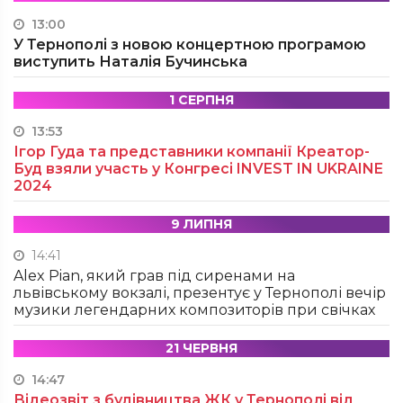
13:00
У Тернополі з новою концертною програмою
виступить Наталія Бучинська
1 СЕРПНЯ
13:53
Ігор Гуда та представники компанії Креатор-
Буд взяли участь у Конгресі INVEST IN UKRAINE
2024
9 ЛИПНЯ
14:41
Alex Pian, який грав під сиренами на
львівському вокзалі, презентує у Тернополі вечір
музики легендарних композиторів при свічках
21 ЧЕРВНЯ
14:47
Відеозвіт з будівництва ЖК у Тернополі від