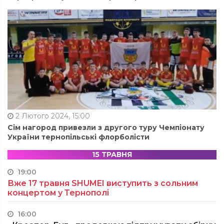
2 Лютого 2024, 15:00
Сім нагород привезли з другого туру Чемпіонату
України тернопільські флорболісти
15 ТРАВНЯ
19:00
Вже 17 травня SHUMEI виступить з сольним
концертом у Тернополі
16:00