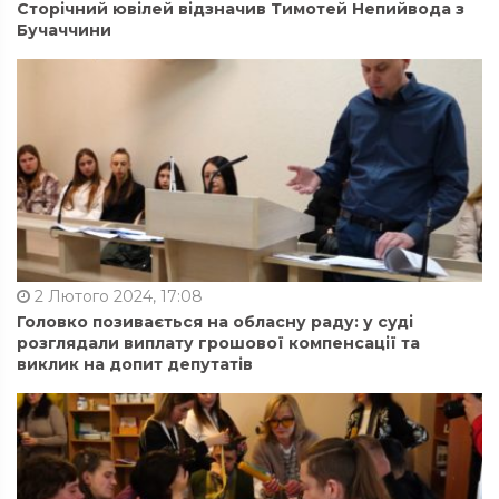
Сторічний ювілей відзначив Тимотей Непийвода з
Бучаччини
2 Лютого 2024, 17:08
Головко позивається на обласну раду: у суді
розглядали виплату грошової компенсації та
виклик на допит депутатів