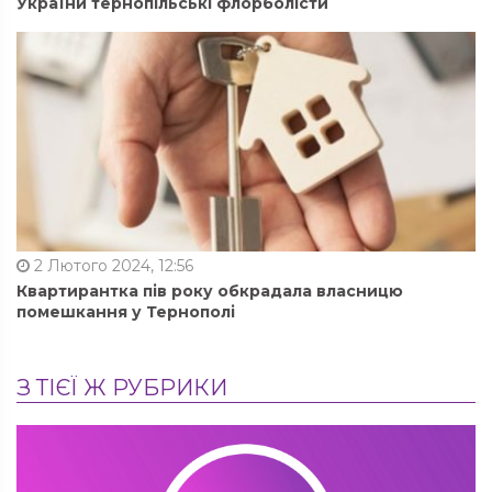
України тернопільські флорболісти
2 Лютого 2024, 12:56
Квартирантка пів року обкрадала власницю
помешкання у Тернополі
З ТІЄЇ Ж РУБРИКИ