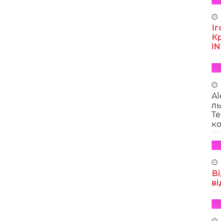
Іг
Кр
I
Al
ль
Те
ко
Ві
ві