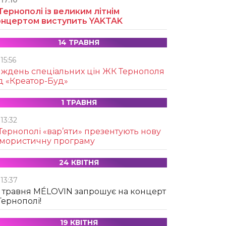
17:10
Тернополі із великим літнім
онцертом виступить YAKTAK
14 ТРАВНЯ
15:56
иждень спеціальних цін ЖК Тернополя
д «Креатор-Буд»
1 ТРАВНЯ
13:32
Тернополі «вар’яти» презентують нову
умористичну програму
24 КВІТНЯ
13:37
 травня MÉLOVIN запрошує на концерт
Тернополі!
19 КВІТНЯ