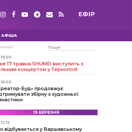
ЕФІР
ТИЖНІ
АФІША
15 ТРАВНЯ
ЕКАНАЛ
19:00
е 17 травня SHUMEI виступить з
ольним концертом у Тернополі
16:00
Креатор-Буд» продовжує
дтримувати збірну з художньої
імнастики
19 БЕРЕЗНЯ
12:12
о відбувається у Варшавському