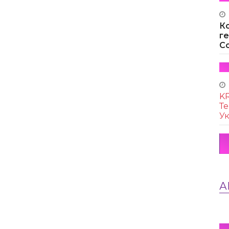
К
г
Co
KR
Те
Ук
А