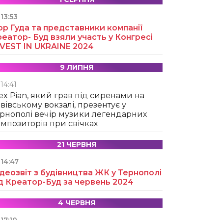
13:53
ор Гуда та представники компанії
еатор- Буд взяли участь у Конгресі
NVEST IN UKRAINE 2024
9 ЛИПНЯ
14:41
ex Pian, який грав під сиренами на
вівському вокзалі, презентує у
рнополі вечір музики легендарних
мпозиторів при свічках
21 ЧЕРВНЯ
14:47
деозвіт з будівництва ЖК у Тернополі
д Креатор-Буд за червень 2024
4 ЧЕРВНЯ