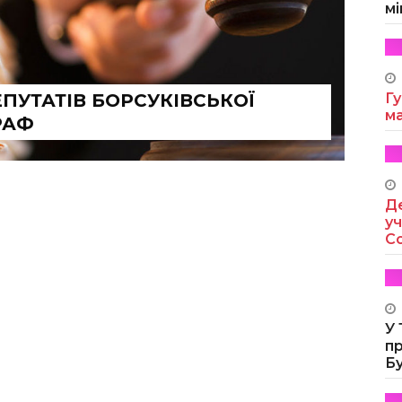
мі
ПУТАТІВ БОРСУКІВСЬКОЇ
Гу
м
РАФ
Де
уч
Co
У
п
Б