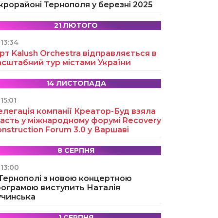
крорайоні Тернополя у березні 2025
21 ЛЮТОГО
13:34
рт Kalush Orchestra відправляється в
асштабний тур містами України
14 ЛИСТОПАДА
15:01
легація компанії Креатор-Буд взяла
асть у міжнародному форумі Recovery
nstruction Forum 3.0 у Варшаві
8 СЕРПНЯ
13:00
 Тернополі з новою концертною
рограмою виступить Наталія
учинська
1 СЕРПНЯ