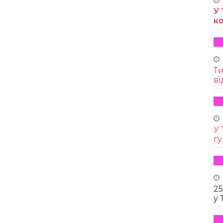
У 
к
Т
ві
У 
г
25
у 