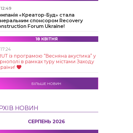
12:49
омпанія «Креатор-Буд» стала
енеральним спонсором Recovery
nstruction Forum Ukraine!
18 КВІТНЯ
17:24
UТ із програмою “Весняна акустика” у
рнополі в рамках туру містами Заходу
раїни!
БІЛЬШЕ НОВИН
РХІВ НОВИН
СЕРПЕНЬ 2026