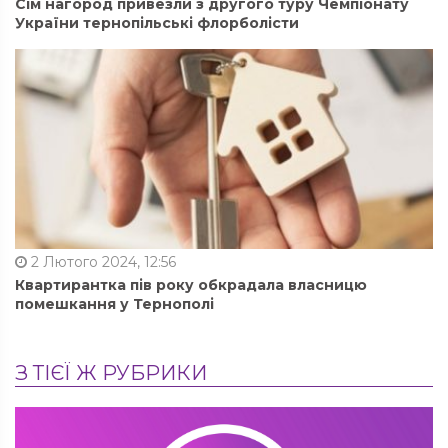
Сім нагород привезли з другого туру Чемпіонату
України тернопільські флорболісти
2 Лютого 2024, 12:56
Квартирантка пів року обкрадала власницю
помешкання у Тернополі
З ТІЄЇ Ж РУБРИКИ