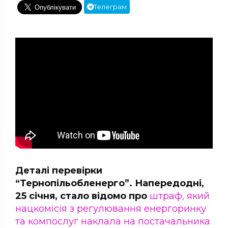
Телеграм
Деталі перевірки
“Тернопільобленерго”. Напередодні,
25 січня, стало відомо про
штраф, який
нацкомісія з регулювання енергоринку
та компослуг наклала на постачальника