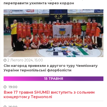
переправити ухилянта через кордон
2 Лютого 2024, 15:00
Сім нагород привезли з другого туру Чемпіонату
України тернопільські флорболісти
15 ТРАВНЯ
19:00
Вже 17 травня SHUMEI виступить з сольним
концертом у Тернополі