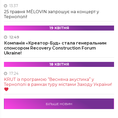
13:37
25 травня MÉLOVIN запрошує на концерт у
Тернополі!
19 КВІТНЯ
12:49
Компанія «Креатор-Буд» стала генеральним
спонсором Recovery Construction Forum
Ukraine!
18 КВІТНЯ
17:24
KRUТ із програмою “Весняна акустика” у
Тернополі в рамках туру містами Заходу України!
БІЛЬШЕ НОВИН