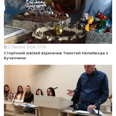
2 Лютого 2024, 17:19
Сторічний ювілей відзначив Тимотей Непийвода з
Бучаччини