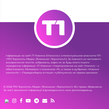
Інформація на сайті Т1 Новини (t1news.tv) є інтелектуальною власністю ПП
«ТРО Тернопіль-Медіа» (Телеканал «Тернопіль1»). За повного чи часткового
використання текстів, зображень, відео чи за будь-якого іншого
поширення інформації «Т1 Новини» гіперпосилання на сайт t1news.tv – є
обов'язковим. Матеріали з позначкою «R», а також в рубриках «Новини
компаній» і «Передвиборча агітація» публікуються на правах реклами.
© 2026 ТРО Тернопіль-Медіа» (Телеканал «Тернопіль1»). Всі права збережено.
За зміст рекламної інформації відповідальність несе рекламодавець.