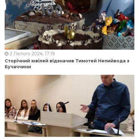
2 Лютого 2024, 17:19
Сторічний ювілей відзначив Тимотей Непийвода з
Бучаччини