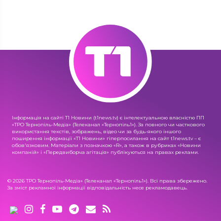
Інформація на сайті Т1 Новини (t1news.tv) є інтелектуальною власністю ПП
«ТРО Тернопіль-Медіа» (Телеканал «Тернопіль1»). За повного чи часткового
використання текстів, зображень, відео чи за будь-якого іншого
поширення інформації «Т1 Новини» гіперпосилання на сайт t1news.tv – є
обов'язковим. Матеріали з позначкою «R», а також в рубриках «Новини
компаній» і «Передвиборча агітація» публікуються на правах реклами.
© 2026 ТРО Тернопіль-Медіа» (Телеканал «Тернопіль1»). Всі права збережено.
За зміст рекламної інформації відповідальність несе рекламодавець.