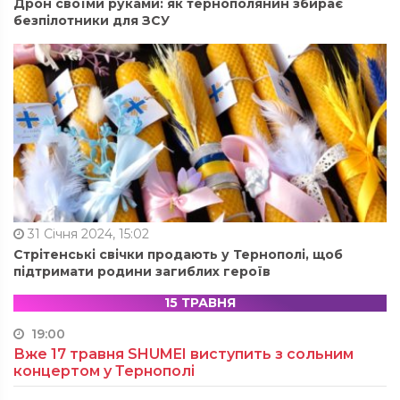
Дрон своїми руками: як тернополянин збирає
безпілотники для ЗСУ
31 Січня 2024, 15:02
Стрітенські свічки продають у Тернополі, щоб
підтримати родини загиблих героїв
15 ТРАВНЯ
19:00
Вже 17 травня SHUMEI виступить з сольним
концертом у Тернополі