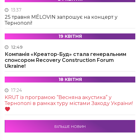
13:37
25 травня MÉLOVIN запрошує на концерт у
Тернополі!
19 КВІТНЯ
12:49
Компанія «Креатор-Буд» стала генеральним
спонсором Recovery Construction Forum
Ukraine!
18 КВІТНЯ
17:24
KRUТ із програмою “Весняна акустика” у
Тернополі в рамках туру містами Заходу України!
БІЛЬШЕ НОВИН