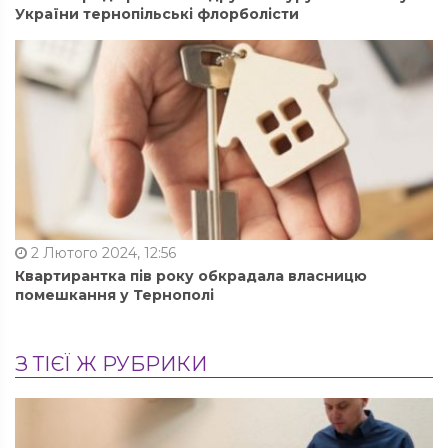
України тернопільські флорболісти
2 Лютого 2024, 12:56
Квартирантка пів року обкрадала власницю
помешкання у Тернополі
З ТІЄЇ Ж РУБРИКИ