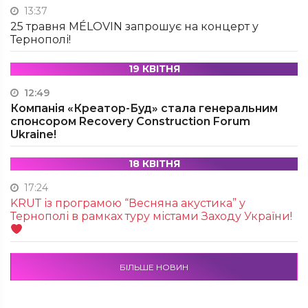
13:37
25 травня MÉLOVIN запрошує на концерт у
Тернополі!
19 КВІТНЯ
12:49
Компанія «Креатор-Буд» стала генеральним
спонсором Recovery Construction Forum
Ukraine!
18 КВІТНЯ
17:24
KRUТ із програмою “Весняна акустика” у
Тернополі в рамках туру містами Заходу України!
БІЛЬШЕ НОВИН