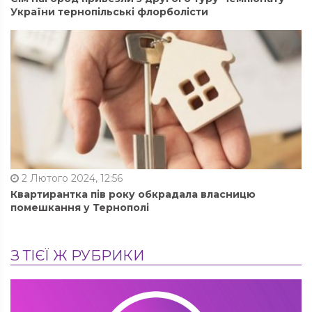
України тернопільські флорболісти
2 Лютого 2024, 12:56
Квартирантка пів року обкрадала власницю
помешкання у Тернополі
З ТІЄЇ Ж РУБРИКИ