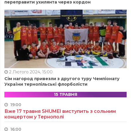
переправити ухилянта через кордон
2 Лютого 2024, 15:00
Сім нагород привезли з другого туру Чемпіонату
України тернопільські флорболісти
15 ТРАВНЯ
19:00
Вже 17 травня SHUMEI виступить з сольним
концертом у Тернополі
16:00