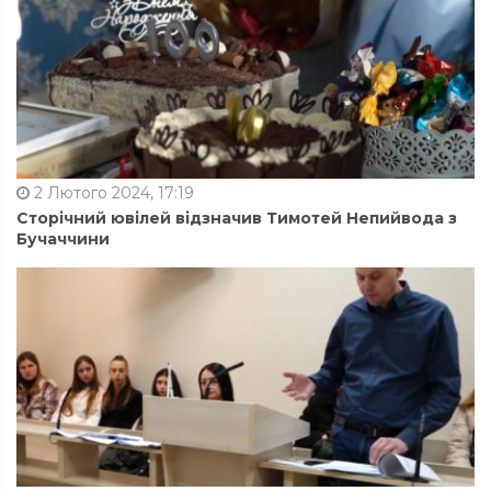
2 Лютого 2024, 17:19
Сторічний ювілей відзначив Тимотей Непийвода з
Бучаччини