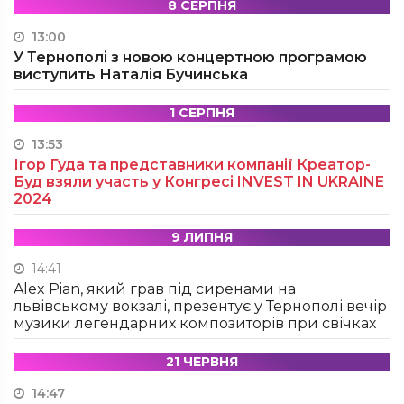
8 СЕРПНЯ
13:00
У Тернополі з новою концертною програмою
виступить Наталія Бучинська
1 СЕРПНЯ
13:53
Ігор Гуда та представники компанії Креатор-
Буд взяли участь у Конгресі INVEST IN UKRAINE
2024
9 ЛИПНЯ
14:41
Alex Pian, який грав під сиренами на
львівському вокзалі, презентує у Тернополі вечір
музики легендарних композиторів при свічках
21 ЧЕРВНЯ
14:47