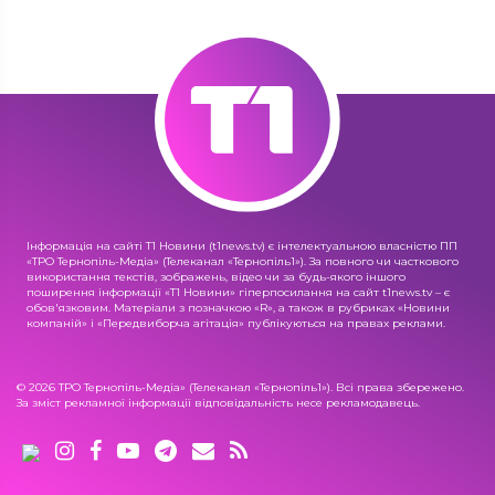
Інформація на сайті Т1 Новини (t1news.tv) є інтелектуальною власністю ПП
«ТРО Тернопіль-Медіа» (Телеканал «Тернопіль1»). За повного чи часткового
використання текстів, зображень, відео чи за будь-якого іншого
поширення інформації «Т1 Новини» гіперпосилання на сайт t1news.tv – є
обов'язковим. Матеріали з позначкою «R», а також в рубриках «Новини
компаній» і «Передвиборча агітація» публікуються на правах реклами.
© 2026 ТРО Тернопіль-Медіа» (Телеканал «Тернопіль1»). Всі права збережено.
За зміст рекламної інформації відповідальність несе рекламодавець.