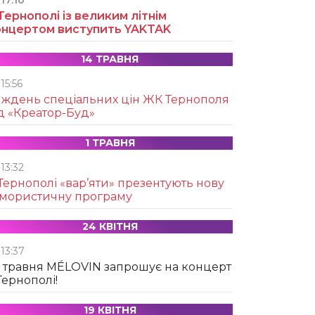
17:10
Тернополі із великим літнім
онцертом виступить YAKTAK
14 ТРАВНЯ
15:56
иждень спеціальних цін ЖК Тернополя
д «Креатор-Буд»
1 ТРАВНЯ
13:32
Тернополі «вар’яти» презентують нову
умористичну програму
24 КВІТНЯ
13:37
 травня MÉLOVIN запрошує на концерт
Тернополі!
19 КВІТНЯ