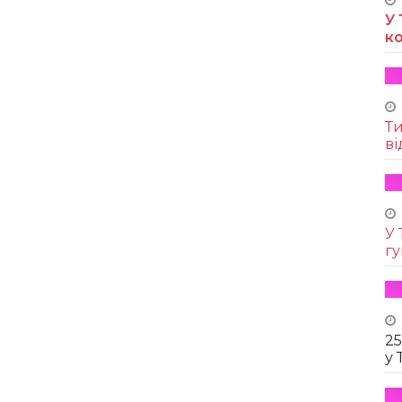
У 
к
Т
ві
У 
г
25
у 