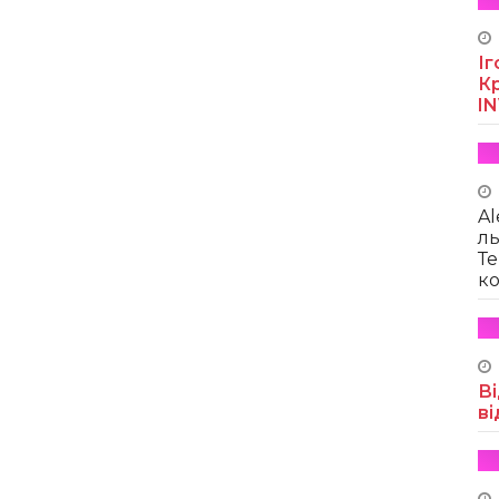
Іг
Кр
I
Al
ль
Те
ко
Ві
ві