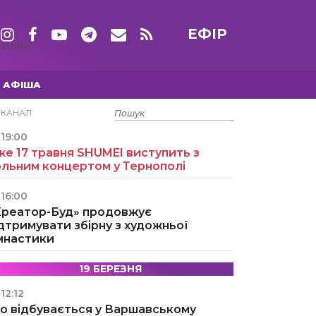
ЕФІР
ТИЖНІ
АФІША
15 ТРАВНЯ
ЕКАНАЛ
19:00
е 17 травня SHUMEI виступить з
ольним концертом у Тернополі
16:00
Креатор-Буд» продовжує
дтримувати збірну з художньої
імнастики
19 БЕРЕЗНЯ
12:12
о відбувається у Варшавському