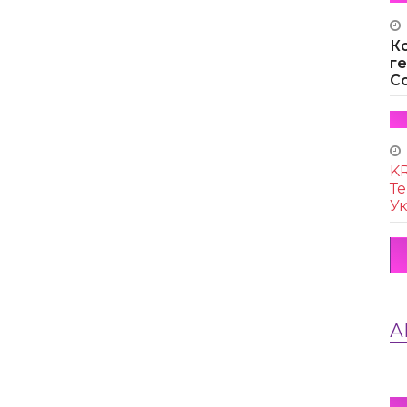
К
г
Co
KR
Те
Ук
А