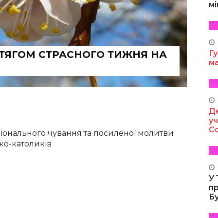
мі
ТЯГОМ СТРАСНОГО ТИЖНЯ НА
Гу
м
Де
уч
Co
іонального чування та посиленої молитви
ко-католиків
У
п
Б