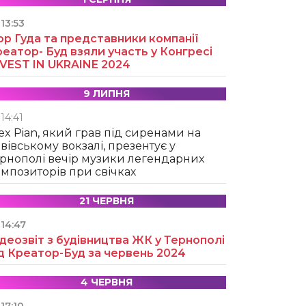
13:53
ор Гуда та представники компанії
еатор- Буд взяли участь у Конгресі
NVEST IN UKRAINE 2024
9 ЛИПНЯ
14:41
ex Pian, який грав під сиренами на
вівському вокзалі, презентує у
рнополі вечір музики легендарних
мпозиторів при свічках
21 ЧЕРВНЯ
14:47
деозвіт з будівництва ЖК у Тернополі
д Креатор-Буд за червень 2024
4 ЧЕРВНЯ