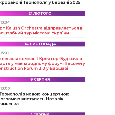
крорайоні Тернополя у березні 2025
21 ЛЮТОГО
13:34
рт Kalush Orchestra відправляється в
асштабний тур містами України
14 ЛИСТОПАДА
15:01
легація компанії Креатор-Буд взяла
асть у міжнародному форумі Recovery
nstruction Forum 3.0 у Варшаві
8 СЕРПНЯ
13:00
 Тернополі з новою концертною
рограмою виступить Наталія
учинська
1 СЕРПНЯ