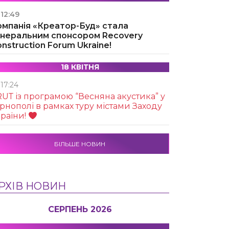
12:49
омпанія «Креатор-Буд» стала
енеральним спонсором Recovery
nstruction Forum Ukraine!
18 КВІТНЯ
17:24
UТ із програмою “Весняна акустика” у
рнополі в рамках туру містами Заходу
раїни!
БІЛЬШЕ НОВИН
РХІВ НОВИН
СЕРПЕНЬ 2026