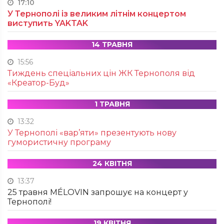
17:10
У Тернополі із великим літнім концертом
виступить YAKTAK
14 ТРАВНЯ
15:56
Тиждень спеціальних цін ЖК Тернополя від
«Креатор-Буд»
1 ТРАВНЯ
13:32
У Тернополі «вар’яти» презентують нову
гумористичну програму
24 КВІТНЯ
13:37
25 травня MÉLOVIN запрошує на концерт у
Тернополі!
19 КВІТНЯ