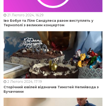
21 Лютого 2024, 16:29
Іво Бобул та Ліля Сандулеса разом виступлять у
Тернополі з великим концертом
2 Лютого 2024, 17:19
Сторічний ювілей відзначив Тимотей Непийвода з
Бучаччини