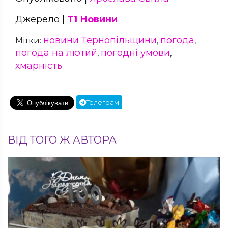
Джерело |
Т1 Новини
новини Тернопільщини
погода
Мітки:
,
,
погода на лютий
погодні умови
,
,
хмарність
Телеграм
ВІД ТОГО Ж АВТОРА