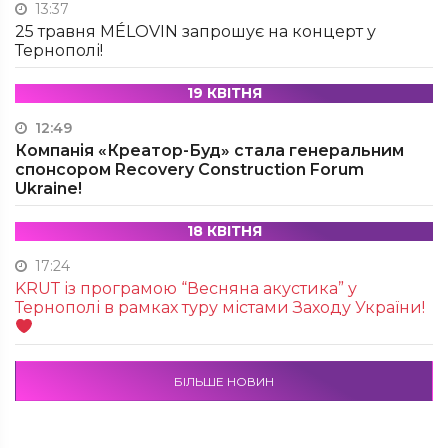
13:37
25 травня MÉLOVIN запрошує на концерт у
Тернополі!
19 КВІТНЯ
12:49
Компанія «Креатор-Буд» стала генеральним
спонсором Recovery Construction Forum
Ukraine!
18 КВІТНЯ
17:24
KRUТ із програмою “Весняна акустика” у
Тернополі в рамках туру містами Заходу України!
БІЛЬШЕ НОВИН