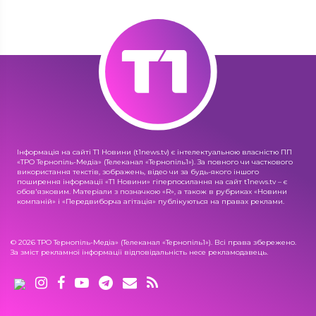
Інформація на сайті Т1 Новини (t1news.tv) є інтелектуальною власністю ПП
«ТРО Тернопіль-Медіа» (Телеканал «Тернопіль1»). За повного чи часткового
використання текстів, зображень, відео чи за будь-якого іншого
поширення інформації «Т1 Новини» гіперпосилання на сайт t1news.tv – є
обов'язковим. Матеріали з позначкою «R», а також в рубриках «Новини
компаній» і «Передвиборча агітація» публікуються на правах реклами.
© 2026 ТРО Тернопіль-Медіа» (Телеканал «Тернопіль1»). Всі права збережено.
За зміст рекламної інформації відповідальність несе рекламодавець.