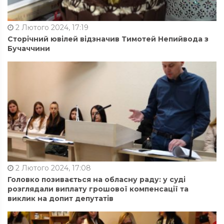
2 Лютого 2024, 17:19
Сторічний ювілей відзначив Тимотей Непийвода з
Бучаччини
2 Лютого 2024, 17:08
Головко позивається на обласну раду: у суді
розглядали виплату грошової компенсації та
виклик на допит депутатів