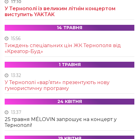
17:10
У Тернополі із великим літнім концертом
виступить YAKTAK
14 ТРАВНЯ
15:56
Тиждень спеціальних цін ЖК Тернополя від
«Креатор-Буд»
1 ТРАВНЯ
13:32
У Тернополі «вар’яти» презентують нову
гумористичну програму
24 КВІТНЯ
13:37
25 травня MÉLOVIN запрошує на концерт у
Тернополі!
19 КВІТНЯ