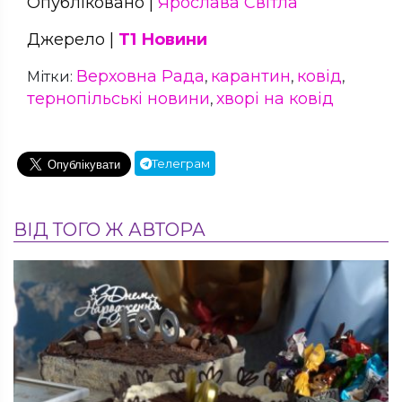
Опубліковано |
Ярослава Світла
Джерело |
Т1 Новини
Верховна Рада
карантин
ковід
Мітки:
,
,
,
тернопільські новини
хворі на ковід
,
Телеграм
ВІД ТОГО Ж АВТОРА