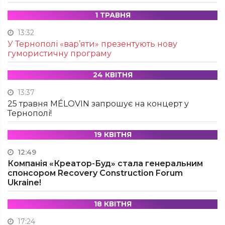
1 ТРАВНЯ
13:32
У Тернополі «вар’яти» презентують нову
гумористичну програму
24 КВІТНЯ
13:37
25 травня MÉLOVIN запрошує на концерт у
Тернополі!
19 КВІТНЯ
12:49
Компанія «Креатор-Буд» стала генеральним
спонсором Recovery Construction Forum
Ukraine!
18 КВІТНЯ
17:24