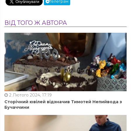
Телеграм
ВІД ТОГО Ж АВТОРА
2 Лютого 2024, 17:19
Сторічний ювілей відзначив Тимотей Непийвода з
Бучаччини