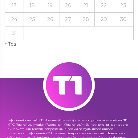
17
18
19
20
21
22
23
24
25
26
27
28
29
30
31
« Тра
Інформація на сайті Т1 Новини (t1news.tv) є інтелектуальною власністю ПП
«ТРО Тернопіль-Медіа» (Телеканал «Тернопіль1»). За повного чи часткового
використання текстів, зображень, відео чи за будь-якого іншого
поширення інформації «Т1 Новини» гіперпосилання на сайт t1news.tv – є
обов'язковим. Матеріали з позначкою «R», а також в рубриках «Новини