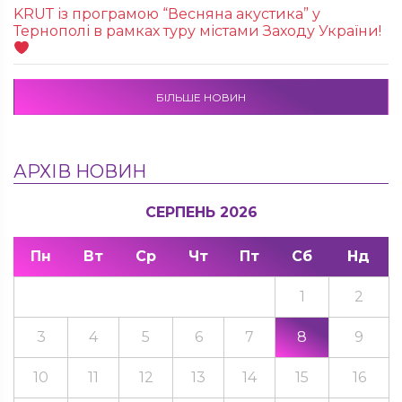
KRUТ із програмою “Весняна акустика” у
Тернополі в рамках туру містами Заходу України!
БІЛЬШЕ НОВИН
АРХІВ НОВИН
СЕРПЕНЬ 2026
Пн
Вт
Ср
Чт
Пт
Сб
Нд
1
2
3
4
5
6
7
8
9
10
11
12
13
14
15
16