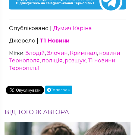
Опубліковано |
Думич Каріна
Джерело |
Т1 Новини
Злодій
Злочин
Кримінал
новини
Мітки:
,
,
,
Тернополя
поліція
розшук
Т1 новини
,
,
,
,
Тернопіль1
Телеграм
ВІД ТОГО Ж АВТОРА