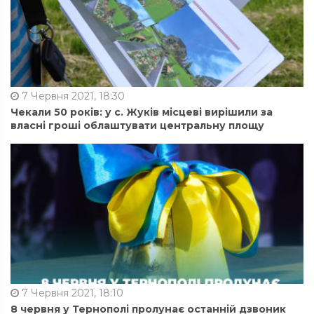
7 Червня 2021, 18:30
Чекали 50 років: у с. Жуків місцеві вирішили за
власні гроші облаштувати центральну площу
7 Червня 2021, 18:10
8 червня у Тернополі пролунає останній дзвоник