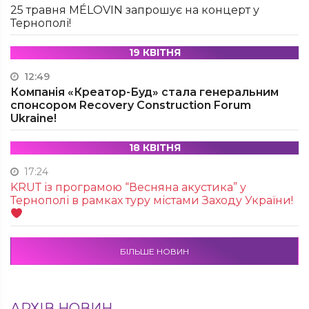
25 травня MÉLOVIN запрошує на концерт у
Тернополі!
19 КВІТНЯ
12:49
Компанія «Креатор-Буд» стала генеральним
спонсором Recovery Construction Forum
Ukraine!
18 КВІТНЯ
17:24
KRUТ із програмою “Весняна акустика” у
Тернополі в рамках туру містами Заходу України!
БІЛЬШЕ НОВИН
АРХІВ НОВИН