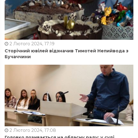
2 Лютого 2024, 17:19
Сторічний ювілей відзначив Тимотей Непийвода з
Бучаччини
2 Лютого 2024, 17:08
Головко позивається на обласну раду: у суді