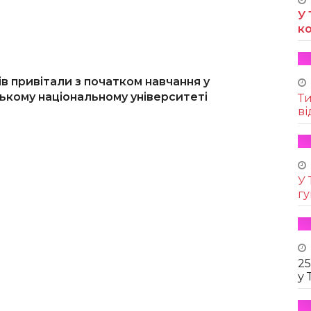
У 
к
 привітали з початком навчання у
ькому національному університеті
Т
ві
У 
г
25
у 