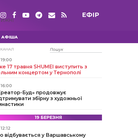
ЕФІР
ТИЖНІ
АФІША
15 ТРАВНЯ
ЕКАНАЛ
19:00
е 17 травня SHUMEI виступить з
ольним концертом у Тернополі
16:00
Креатор-Буд» продовжує
дтримувати збірну з художньої
імнастики
19 БЕРЕЗНЯ
12:12
о відбувається у Варшавському