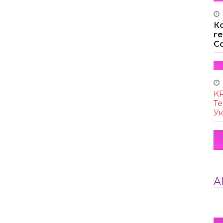
К
г
Co
KR
Те
Ук
А