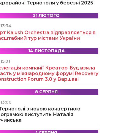
крорайоні Тернополя у березні 2025
21 ЛЮТОГО
13:34
рт Kalush Orchestra відправляється в
асштабний тур містами України
14 ЛИСТОПАДА
15:01
легація компанії Креатор-Буд взяла
асть у міжнародному форумі Recovery
nstruction Forum 3.0 у Варшаві
8 СЕРПНЯ
13:00
 Тернополі з новою концертною
рограмою виступить Наталія
учинська
1 СЕРПНЯ