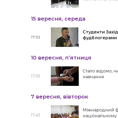
15 вересня, середа
Студенти Захід
17:32
фудблогерами
10 вересня, п’ятниця
Стало відомо, 
17:05
навчання
7 вересня, вівторок
Міжнародний ф
17:43
національному 