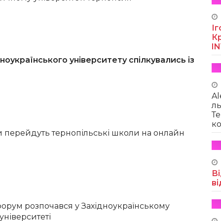
Іг
Кр
I
ноукраїнського університету спілкувались із
Al
ль
Те
ко
чи перейдуть тернопільські школи на онлайн
Ві
ві
орум розпочався у Західноукраїнському
університеті