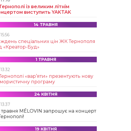
17:10
Тернополі із великим літнім
онцертом виступить YAKTAK
14 ТРАВНЯ
15:56
иждень спеціальних цін ЖК Тернополя
д «Креатор-Буд»
1 ТРАВНЯ
13:32
Тернополі «вар’яти» презентують нову
умористичну програму
24 КВІТНЯ
13:37
 травня MÉLOVIN запрошує на концерт
Тернополі!
19 КВІТНЯ