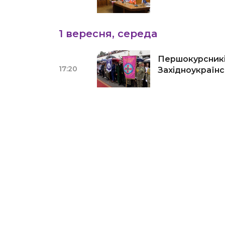
1 вересня, середа
Першокурсників
17:20
Західноукраїнс