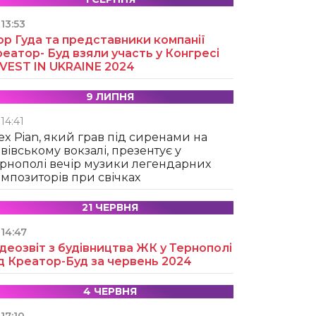
13:53
ор Гуда та представники компанії
еатор- Буд взяли участь у Конгресі
NVEST IN UKRAINE 2024
9 ЛИПНЯ
14:41
ex Pian, який грав під сиренами на
вівському вокзалі, презентує у
рнополі вечір музики легендарних
мпозиторів при свічках
21 ЧЕРВНЯ
14:47
деозвіт з будівництва ЖК у Тернополі
д Креатор-Буд за червень 2024
4 ЧЕРВНЯ