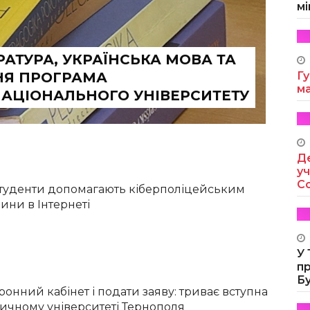
мі
РАТУРА, УКРАЇНСЬКА МОВА ТА
ТНЯ ПРОГРАМА
Гу
м
НАЦІОНАЛЬНОГО УНІВЕРСИТЕТУ
Де
уч
Co
студенти допомагають кіберполіцейським
ини в Інтернеті
У
п
Б
онний кабінет і подати заяву: триває вступна
сичному університеті Тернополя