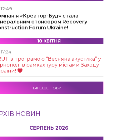
12:49
омпанія «Креатор-Буд» стала
енеральним спонсором Recovery
nstruction Forum Ukraine!
18 КВІТНЯ
17:24
UТ із програмою “Весняна акустика” у
рнополі в рамках туру містами Заходу
раїни!
БІЛЬШЕ НОВИН
РХІВ НОВИН
СЕРПЕНЬ 2026