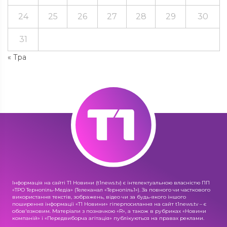
24
25
26
27
28
29
30
31
« Тра
Інформація на сайті Т1 Новини (t1news.tv) є інтелектуальною власністю ПП
«ТРО Тернопіль-Медіа» (Телеканал «Тернопіль1»). За повного чи часткового
використання текстів, зображень, відео чи за будь-якого іншого
поширення інформації «Т1 Новини» гіперпосилання на сайт t1news.tv – є
обов'язковим. Матеріали з позначкою «R», а також в рубриках «Новини
компаній» і «Передвиборча агітація» публікуються на правах реклами.