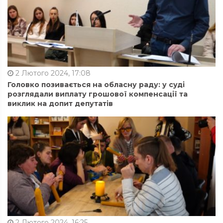
2 Лютого 2024, 17:08
Головко позивається на обласну раду: у суді
розглядали виплату грошової компенсації та
виклик на допит депутатів
2 Лютого 2024, 16:25