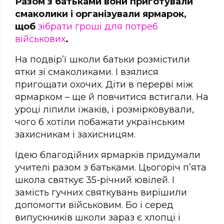
Разом з батьками вони приготували
смаколики і організували ярмарок,
щоб
зібрати гроші для потреб
військових
.
На подвір’ї школи батьки розмістили
ятки зі смаколиками. І взялися
пригощати охочих. Діти в перерві між
ярмарком – ще й повчитися встигали. На
уроці ліпили їжаків, і розмірковували,
чого б хотіли побажати українським
захисникам і захисницям.
Ідею благодійних ярмарків придумали
учителі разом з батьками. Цьогоріч п’ята
школа святкує 35-річний ювілей. І
замість гучних святкувань вирішили
допомогти військовим. Бо і серед
випускників школи зараз є хлопці і