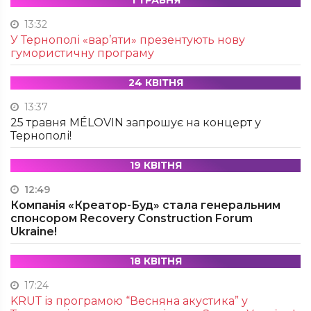
1 ТРАВНЯ
13:32
У Тернополі «вар’яти» презентують нову
гумористичну програму
24 КВІТНЯ
13:37
25 травня MÉLOVIN запрошує на концерт у
Тернополі!
19 КВІТНЯ
12:49
Компанія «Креатор-Буд» стала генеральним
спонсором Recovery Construction Forum
Ukraine!
18 КВІТНЯ
17:24
KRUТ із програмою “Весняна акустика” у